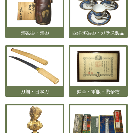
陶磁器・陶器
西洋陶磁器・ガラス製品
刀剣・日本刀
勲章・軍服・戦争物