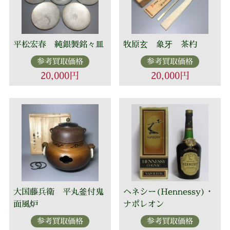
平松宏春 純銀製銘々皿
牧原玄 象牙 茶杓
参考買取価格
参考買取価格
20,000円
20,000円
大国藤兵衛 平丸釜付鬼
ヘネシー(Hennessy)・
面風炉
ナポレオン
参考買取価格
参考買取価格