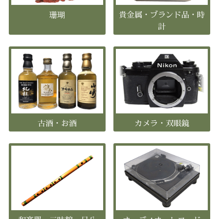
珊瑚
貴金属・ブランド品・時
計
古酒・お酒
カメラ・双眼鏡