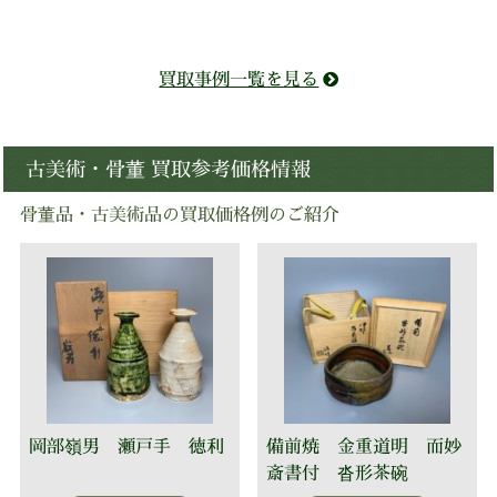
買取事例一覧を見る
古美術・骨董 買取参考価格情報
骨董品・古美術品の買取価格例のご紹介
岡部嶺男 瀬戸手 徳利
備前焼 金重道明 而妙
斎書付 沓形茶碗