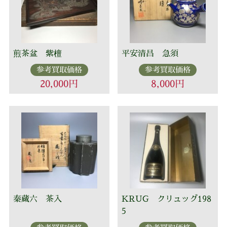
煎茶盆 紫檀
平安清昌 急須
参考買取価格
参考買取価格
20,000円
8,000円
秦蔵六 茶入
KRUG クリュッグ198
5