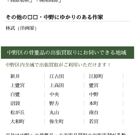
その他の□□・中野にゆかりのある作家
林武（洋画家）
中野区の骨董品の出張買取りにお伺いできる地域
中野区内全域で出張買取がご利用いただけます！
新井
江古田
江原町
上鷺宮
上高田
鷺宮
白鷺
中央
中野
沼袋
野方
本町
松が丘
丸山
南台
大和町
弥生町
若宮