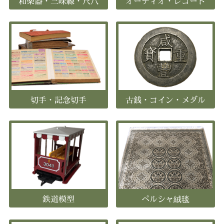
和楽器・三味線・尺八
オーディオ・レコード
切手・記念切手
古銭・コイン・メダル
鉄道模型
ペルシャ絨毯