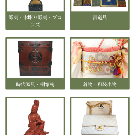
彫刻・木彫り彫刻・ブロ
書道具
ンズ
時代家具・桐箪笥
着物・和装小物