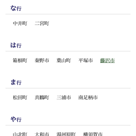
な
行
中井町
二宮町
は
行
箱根町
秦野市
葉山町
平塚市
藤沢市
ま
行
松田町
真鶴町
三浦市
南足柄市
や
行
山北町
大和市
湯河原町
横須賀市