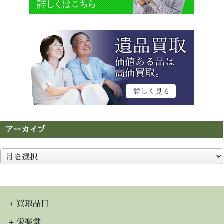
アーカイブ
ア
ー
カ
イ
ブ
買取品目
栄楽堂