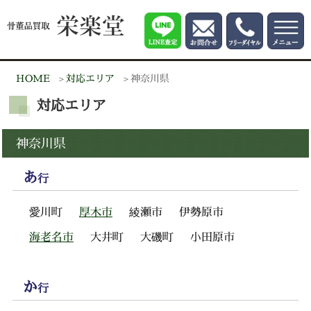
HOME
対応エリア
神奈川県
対応エリア
神奈川県
あ
行
愛川町
厚木市
綾瀬市
伊勢原市
海老名市
大井町
大磯町
小田原市
か
行