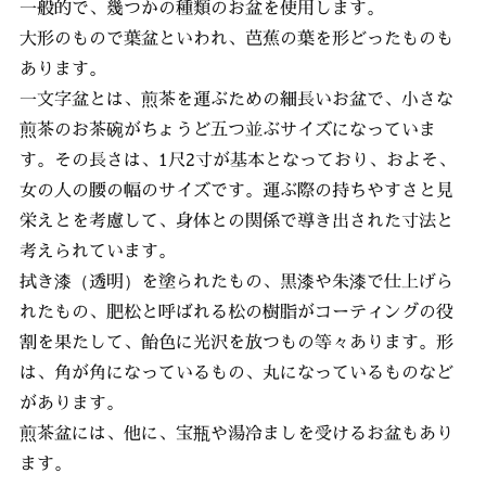
一般的で、幾つかの種類のお盆を使用します。
大形のもので葉盆といわれ、芭蕉の葉を形どったものも
あります。
一文字盆とは、煎茶を運ぶための細長いお盆で、小さな
煎茶のお茶碗がちょうど五つ並ぶサイズになっていま
す。その長さは、1尺2寸が基本となっており、およそ、
女の人の腰の幅のサイズです。運ぶ際の持ちやすさと見
栄えとを考慮して、身体との関係で導き出された寸法と
考えられています。
拭き漆（透明）を塗られたもの、黒漆や朱漆で仕上げら
れたもの、肥松と呼ばれる松の樹脂がコーティングの役
割を果たして、飴色に光沢を放つもの等々あります。形
は、角が角になっているもの、丸になっているものなど
があります。
煎茶盆には、他に、宝瓶や湯冷ましを受けるお盆もあり
ます。