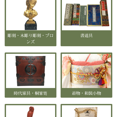
彫刻・木彫り彫刻・ブロ
書道具
ンズ
時代家具・桐箪笥
着物・和装小物