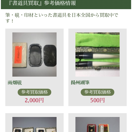
『書道具買取』参考価格情報
筆・硯・印材といった書道具を日本全国から買取中で
す！
雨畑硯
揚州湖筆
参考買取価格
参考買取価格
2,000円
500円