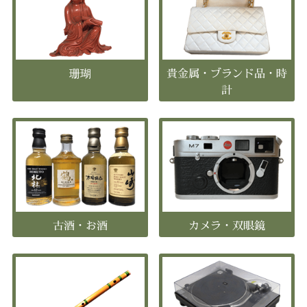
珊瑚
貴金属・ブランド品・時
計
古酒・お酒
カメラ・双眼鏡