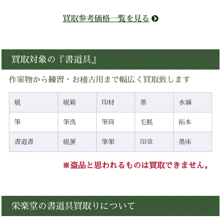
買取参考価格一覧を見る
買取対象の『書道具』
作家物から練習・お稽古用まで幅広く買取致します
硯
硯箱
印材
墨
水滴
筆
筆洗
筆筒
毛氈
拓本
書道書
硯屏
筆架
印章
墨床
※盗品と思われるものは買取できません。
栄楽堂の書道具買取りについて