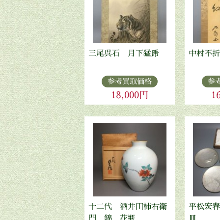
三尾呉石 月下猛乕
中村不折
参考買取価格
参
18,000円
1
十二代 酒井田柿右衛
平松宏春
門 錦 花瓶
皿