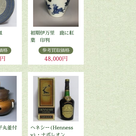
皿
初期伊万里 鹿に紅
葉 印判
価格
参考買取価格
0円
48,000円
平丸釜付
ヘネシー(Henness
y)・ナポレオン