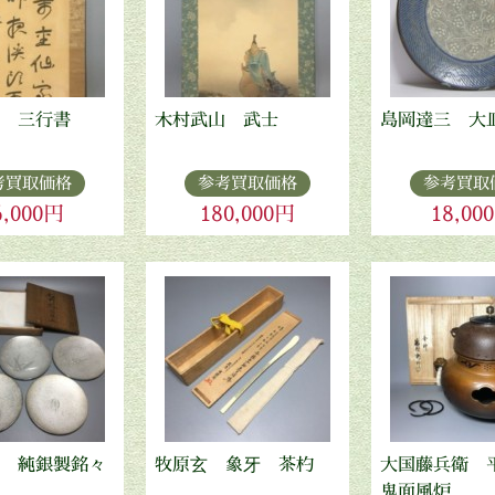
 三行書
木村武山 武士
島岡達三 大
考買取価格
参考買取価格
参考買取
6,000円
180,000円
18,00
 純銀製銘々
牧原玄 象牙 茶杓
大国藤兵衛 
鬼面風炉