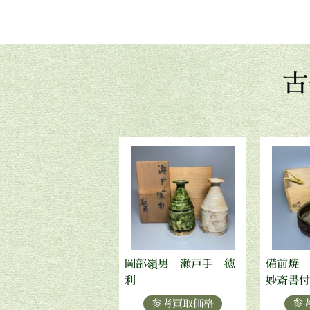
古
岡部嶺男 瀬戸手 徳
備前焼 
利
妙斎書付
参考買取価格
参