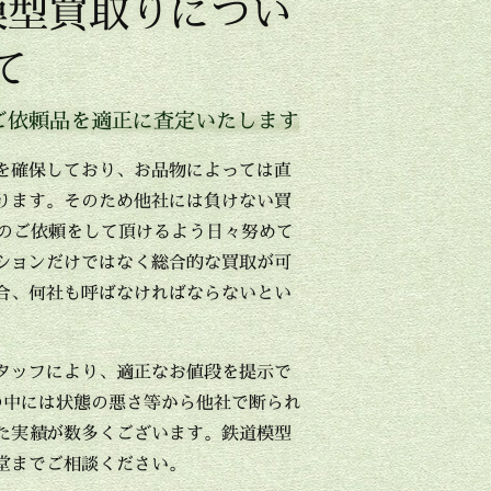
模型買取りについ
て
ご依頼品を適正に査定いたします
を確保しており、お品物によっては直
ります。そのため他社には負けない買
目のご依頼をして頂けるよう日々努めて
ションだけではなく総合的な買取が可
合、何社も呼ばなければならないとい
タッフにより、適正なお値段を提示で
の中には状態の悪さ等から他社で断られ
た実績が数多くございます。鉄道模型
堂までご相談ください。