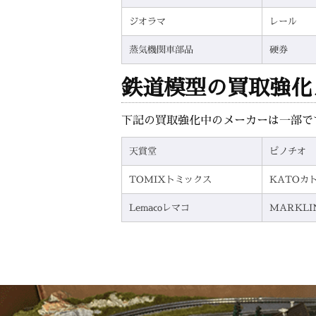
ジオラマ
レール
蒸気機関車部品
硬券
鉄道模型の買取強化
下記の買取強化中のメーカーは一部で
天賞堂
ピノチオ
TOMIXトミックス
KATOカ
Lemacoレマコ
MARKL