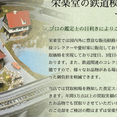
栄楽堂の鉄道
プロの鑑定士の目利きにより
栄楽堂では国内外に豊富な販売経路
接コレクターや愛好家に販売してお
取価格を実現しており2度目、3度
おります。また、鉄道関連のコレク
能ですので、様々なお品物がある場
った御負担を軽減できます。
当店では買取相場を熟知した査定ス
きます。年間3万点以上の買取実績
たお品物でも買取りさせていただい
のご売却をご検討の際はまずは栄楽