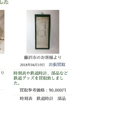
した
国分寺市のお
藤沢市のお客様より
出張買取
2018年04月15日
2018年04月19日
取り
LGBレーマンのG
時刻表や鉄道時計、部品など
模型、レールなど
鉄道グッズを買取致しまし
た。
た。
買取参考価格：12
買取参考価格：90,000円
LGBレーマン
時刻表 鉄道時計 部品