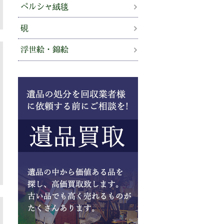
ペルシャ絨毯
硯
浮世絵・錦絵