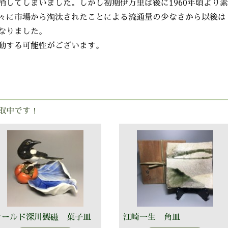
消してしまいました。しかし初期伊万里は後に1960年頃より素
々に市場から淘汰されたことによる流通量の少なさから以後は
なりました。
動する可能性がございます。
取中です！
オールド深川製磁 菓子皿
江崎一生 角皿