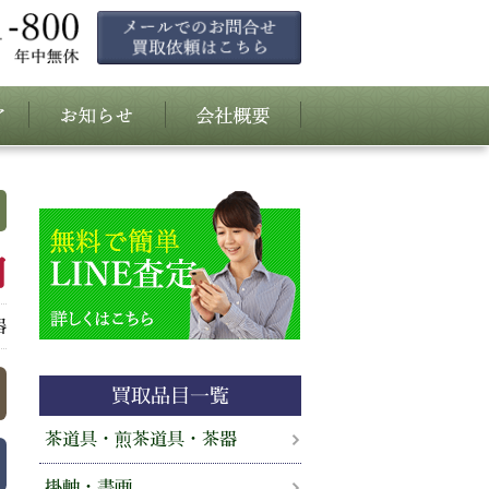
円
器
買取品目一覧
茶道具・煎茶道具・茶器
掛軸・書画