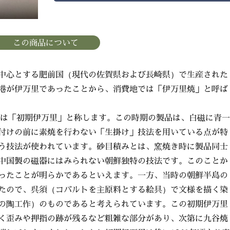
この商品について
中心とする肥前国（現代の佐賀県および長崎県）で生産された
港が伊万里であったことから、消費地では「伊万里焼」と呼ば
史では「初期伊万里」と称します。この時期の製品は、白磁に青一
付けの前に素焼を行わない「生掛け」技法を用いている点が特
う技法が使われています。砂目積みとは、窯焼き時に製品同士
中国製の磁器にはみられない朝鮮独特の技法です。このことか
ったことが明らかであるといえます。一方、当時の朝鮮半島の
たので、呉須（コバルトを主原料とする絵具）で文様を描く染
の陶工作）のものであると考えられています。この初期伊万里
く歪みや押指の跡が残るなど粗雑な部分があり、次第に九谷焼