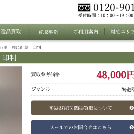
万里 鹿に紅葉 印判
 印判
48,000
買取参考価格
ジャンル
陶磁
陶磁器買取 陶器買取について
メールでのお問合せはこちら