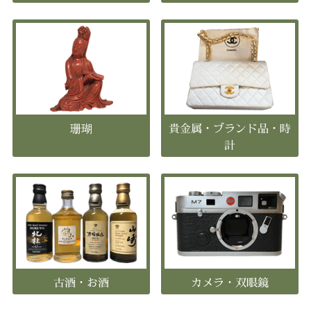
珊瑚
貴金属・ブランド品・時
計
古酒・お酒
カメラ・双眼鏡