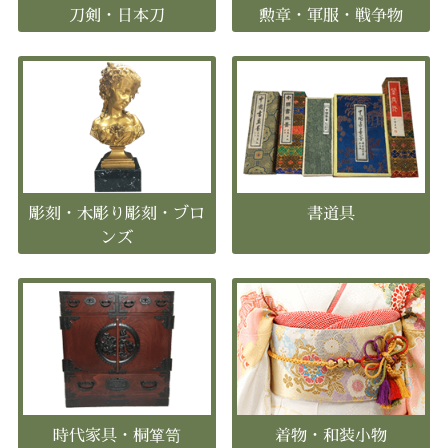
刀剣・日本刀
勲章・軍服・戦争物
彫刻・木彫り彫刻・ブロ
書道具
ンズ
時代家具・桐箪笥
着物・和装小物