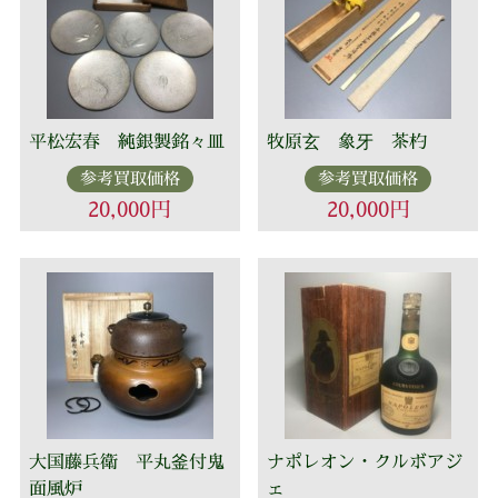
平松宏春 純銀製銘々皿
牧原玄 象牙 茶杓
参考買取価格
参考買取価格
20,000円
20,000円
大国藤兵衛 平丸釜付鬼
ナポレオン・クルボアジ
面風炉
ェ