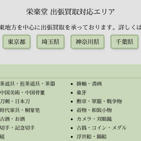
栄楽堂 出張買取対応エリア
東地方を中心に出張買取を承っております。詳しく
東京都
埼玉県
神奈川県
千葉県
茶道具・煎茶道具・茶器
掛軸・書画
中国美術・中国骨董
象牙
刀剣・日本刀
勲章・軍服・戦争物
時代家具・桐箪笥
着物・和装小物
古酒・お酒
カメラ・双眼鏡
切手・記念切手
古銭・コイン・メダル
硯
浮世絵・錦絵