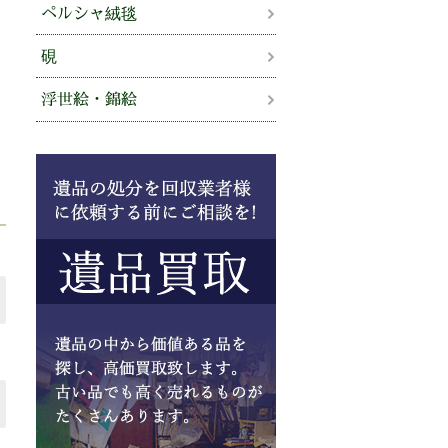
ペルシャ絨毯
硯
浮世絵・錦絵