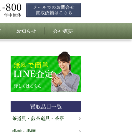
買取品目一覧
茶道具・煎茶道具・茶器
掛軸・書画