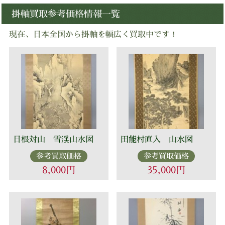
掛軸買取参考価格情報一覧
現在、日本全国から掛軸を幅広く買取中です！
日根対山 雪渓山水図
田能村直入 山水図
参考買取価格
参考買取価格
8,000円
35,000円