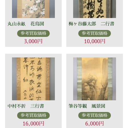
丸山永畝 花鳥図
梅ヶ谷藤太郎 二行書
参考買取価格
参考買取価格
3,000円
10,000円
中村不折 三行書
筆谷等観 風景図
参考買取価格
参考買取価格
16,000円
6,000円