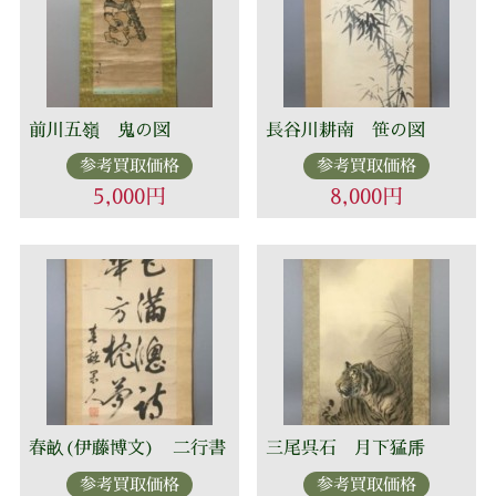
前川五嶺 鬼の図
長谷川耕南 笹の図
参考買取価格
参考買取価格
5,000円
8,000円
春畝(伊藤博文) 二行書
三尾呉石 月下猛乕
参考買取価格
参考買取価格