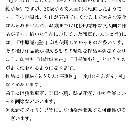
山」に改名しました。当時の対山の描いた絵は写生的な
絵が多いですが、30歳から文人画派に転向したようで
す。その画風は、対山が57歳で亡くなるまで大きな変化
はみられませんが、41歳までは比較的精細な文人画の作
品が多く、描いた作品におしていた印章(いんしょう)に
は、「中原誠(盛)」印を使用しているものが多いです。
その後は作品数が増えるものの精細な作品が少なくなり
ます。印章も「山静似太古」「日長如小年」というもの
がよく使われるようになります。
作品に「楓林(ふうりん)停車図」「嵐山(らんざん)図」
などがあります。
弟子には猪瀬東寧、野口小蘋、跡見花渓、中丸金峯とい
った画家などがいます。
※更新のタイミング等により価格が変動する可能性がご
ざいます。