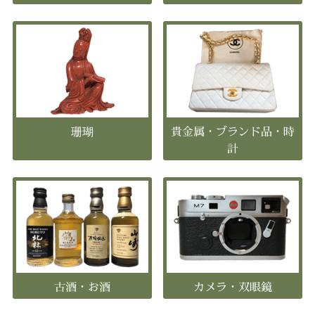
珊瑚
貴金属・ブランド品・時
計
古酒・お酒
カメラ・双眼鏡