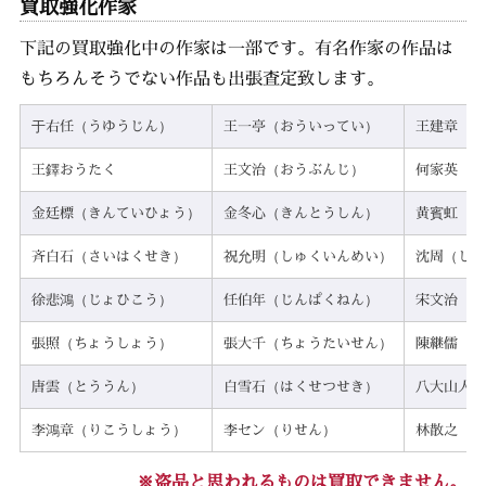
買取強化作家
下記の買取強化中の作家は一部です。有名作家の作品は
もちろんそうでない作品も出張査定致します。
于右任（うゆうじん）
王一亭（おういってい）
王建章（お
王鐸おうたく
王文治（おうぶんじ）
何家英（か
金廷標（きんていひょう）
金冬心（きんとうしん）
黄賓虹（こ
斉白石（さいはくせき）
祝允明（しゅくいんめい）
沈周（しん
徐悲鴻（じょひこう）
任伯年（じんぱくねん）
宋文治（そ
張照（ちょうしょう）
張大千（ちょうたいせん）
陳継儒（ち
唐雲（とううん）
白雪石（はくせつせき）
八大山人（
李鴻章（りこうしょう）
李セン（りせん）
林散之（り
※盗品と思われるものは買取できません。