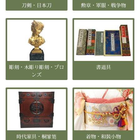
刀剣・日本刀
勲章・軍服・戦争物
彫刻・木彫り彫刻・ブロ
書道具
ンズ
時代家具・桐箪笥
着物・和装小物