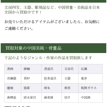
文房四宝、玉器、彫刻品など、中国骨董・美術品を日本
全国から買取中です！
お売りいただけるアイテムがございましたら、お気軽に
ご連絡ください。
買取対象の中国美術・骨董品
下記のようなジャンル・作家の作品を買取致します
書画
掛軸
書道具
文房具
仏像
青銅器
香炉
煎茶道具
玉器
象牙
珊瑚
翡翠
堆朱
堆黒
乾隆ガラス
鼻煙壺
唐木家具
麻雀牌
切手
中国酒