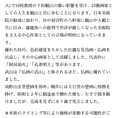
大)で同校教授の下村観山の強い影響を受け、以後画家と
しての人生を観山と共に歩むことになります。日本美術
院の結成に加わり、谷中初音町の八軒家に観山や大観と
共に住み、朦朧体への批判で世評が厳しくなった美術院
を支える中心作家としての立場が明快になっていきま
す。
優れた技巧、色彩感覚を生かした壮麗な花鳥画・仏画を
出品し、その中心画家として活躍しました。代表作に
「阿房劫火」「孔雀明王」等があります。
武山は「仏画の武山」と称されるほど、仏画に優れてい
ました。
高野山金堂壁画を初め、晩年には大日堂の壁画に情熱を
捧げ、昭和１２年に脳溢血で倒れた後も、左手で描き続
けましたが、完成を見ずに６７歳で死去しました。
※更新のタイミング等により価格が変動する可能性がご