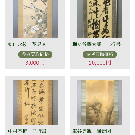
丸山永畝 花鳥図
梅ヶ谷藤太郎 二行書
参考買取価格
参考買取価格
3,000円
10,000円
中村不折 三行書
筆谷等観 風景図