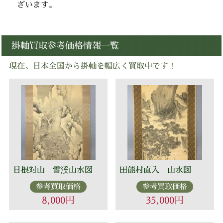
ざいます。
掛軸買取参考価格情報一覧
現在、日本全国から掛軸を幅広く買取中です！
日根対山 雪渓山水図
田能村直入 山水図
参考買取価格
参考買取価格
8,000円
35,000円