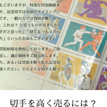
もございますが、特別な付加価値を
す。記念切手は売却のタイミングに
です。一般の方では判別が難しかっ
、これは？ と思うものが出ましたら
手だと思った」「捨てるつもりだっ
た」といったお話もございます。
買取相場を熟知しております。ご依
見し、適正価格をご提示致します。
た、あるいは買取を断られた記念切
談ください。どのような切手も精一
切手を高く売るには？