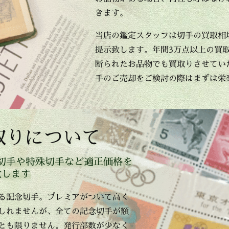
きます。
当店の鑑定スタッフは切手の買取相
提示致します。年間3万点以上の買
断られたお品物でも買取りさせてい
手のご売却をご検討の際はまずは栄
取りについて
切手や特殊切手など適正価格を
致します
る記念切手。プレミアがついて高く
しれませんが、全ての記念切手が額
とも限りません。発行部数が少なく