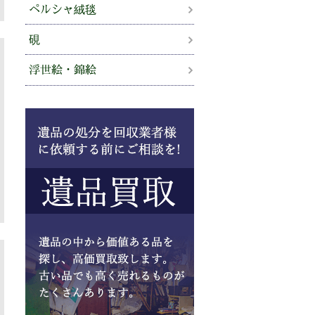
ペルシャ絨毯
硯
浮世絵・錦絵