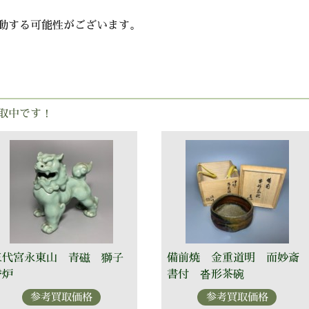
動する可能性がございます。
取中です！
三代宮永東山 青磁 獅子
備前焼 金重道明 而妙斎
香炉
書付 沓形茶碗
参考買取価格
参考買取価格