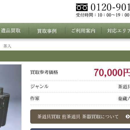
 茶入
70,000
買取参考価格
ジャンル
茶道
作家
秦蔵
茶道具買取 煎茶道具 茶器買取について