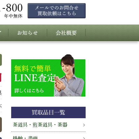
円
具
六
買取品目一覧
茶道具・煎茶道具・茶器
掛軸・書画