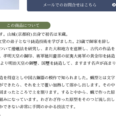
メールでのお問合せはこちら
この商品について
す。山城(京都府)出身で初名は米蔵。
文堂の弟子となり鋳造技術を学びました。23歳で師家を辞し
ついて撥蠟法を研究し、また大和地方を巡歴し、古代の作品を
。孝明天皇の銅印、将軍徳川慶喜の征夷大将軍の黄金印を鋳造
命により明治天皇の御璽、国璽を鋳造して、ますます名声が高まり
造を得意とし中国古銅器の模作で知られました。蝋型とは文字
ができたら、それを土で覆い加熱して溶かし出します。その中
固まったところで土を割ります。すると中から、蝋で作った原
組みになっています。わざわざ作った原型をそのつど流し出し
かできない非常に手間のかかる技法です。
。