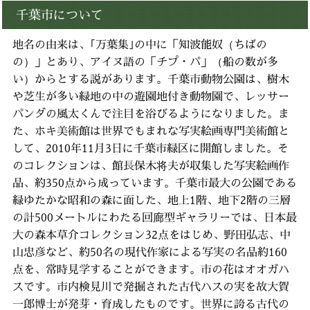
千葉市について
地名の由来は、｢万葉集｣の中に「知波能奴（ちばの
の）」とあり、アイヌ語の「チプ・パ」（船の数が多
い）からとする説があります。千葉市動物公園は、樹木
や芝生が多い緑地の中の遊園地付き動物園で、レッサー
パンダの風太くんで注目を浴びるようになりました。ま
た、ホキ美術館は世界でもまれな写実絵画専門美術館と
して、2010年11月3日に千葉市緑区に開館しました。そ
のコレクションは、館長保木将夫が収集した写実絵画作
品、約350点から成っています。千葉市最大の公園である
緑ゆたかな昭和の森に面した、地上1階、地下2階の三層
の計500メートルにわたる回廊型ギャラリーでは、日本最
大の森本草介コレクション32点をはじめ、野田弘志、中
山忠彦など、約50名の現代作家による写実の名品約160
点を、常時見学することができます。市の花はオオガハ
スです。市内検見川で発掘された古代ハスの実を故大賀
一郎博士が発芽・育成したものです。世界に誇る古代の