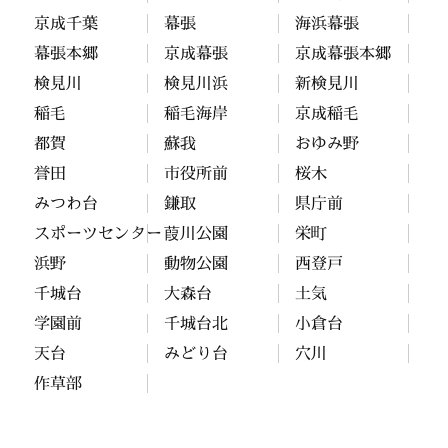
京成千葉
幕張
海浜幕張
幕張本郷
京成幕張
京成幕張本郷
検見川
検見川浜
新検見川
稲毛
稲毛海岸
京成稲毛
都賀
蘇我
おゆみ野
誉田
市役所前
桜木
みつわ台
鎌取
県庁前
スポーツセンター
葭川公園
栄町
浜野
動物公園
西登戸
千城台
大森台
土気
学園前
千城台北
小倉台
天台
みどり台
穴川
作草部