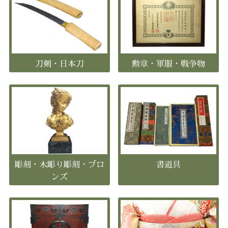
刀剣・日本刀
勲章・軍服・戦争物
彫刻・木彫り彫刻・ブロ
書道具
ンズ