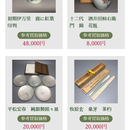
初期伊万里 鹿に紅葉
十二代 酒井田柿右衛
印判
門 錦 花瓶
参考買取価格
参考買取価格
48,000円
8,000円
平松宏春 純銀製銘々皿
牧原玄 象牙 茶杓
参考買取価格
参考買取価格
20,000円
20,000円