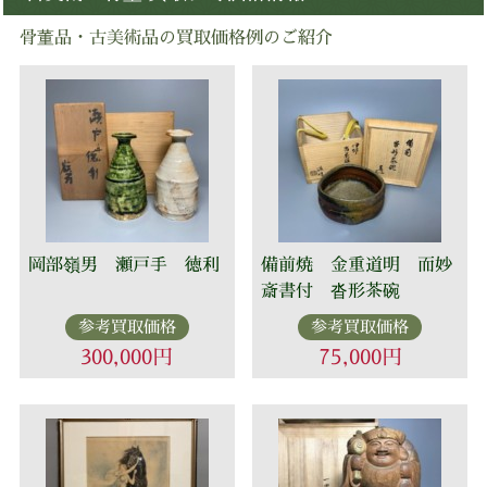
骨董品・古美術品の買取価格例のご紹介
岡部嶺男 瀬戸手 徳利
備前焼 金重道明 而妙
斎書付 沓形茶碗
参考買取価格
参考買取価格
300,000円
75,000円