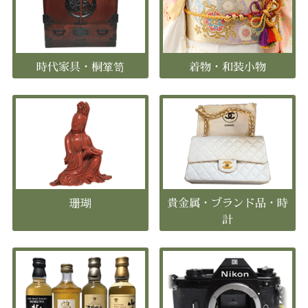
時代家具・桐箪笥
着物・和装小物
珊瑚
貴金属・ブランド品・時
計