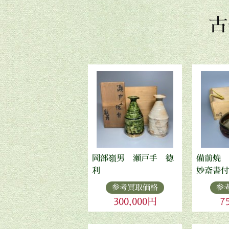
古
岡部嶺男 瀬戸手 徳
備前焼 
利
妙斎書付
参考買取価格
参
300,000円
7