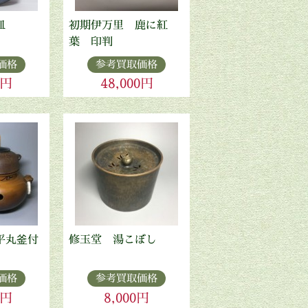
皿
初期伊万里 鹿に紅
葉 印判
価格
参考買取価格
0円
48,000円
平丸釜付
修玉堂 湯こぼし
価格
参考買取価格
0円
8,000円