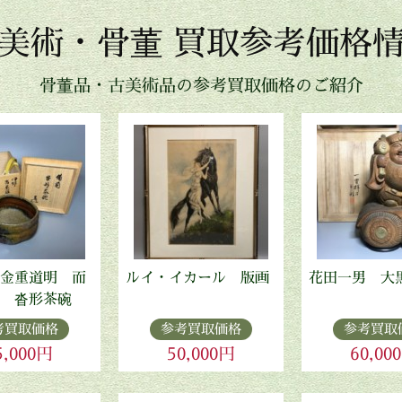
美術・骨董 買取参考価格
骨董品・古美術品の参考買取価格のご紹介
金重道明 而
ルイ・イカール 版画
花田一男 大
 沓形茶碗
考買取価格
参考買取価格
参考買取
5,000円
50,000円
60,00