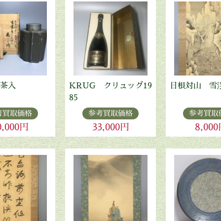
茶入
KRUG クリュッグ19
日根対山 雪
85
考買取価格
参考買取価格
参考買取
0,000円
33,000円
8,00