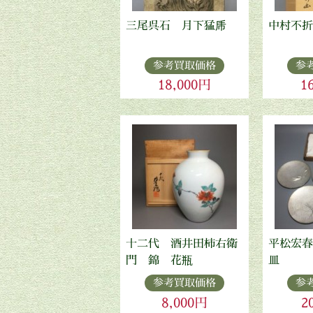
三尾呉石 月下猛乕
中村不折
参考買取価格
参
18,000円
1
十二代 酒井田柿右衛
平松宏春
門 錦 花瓶
皿
参考買取価格
参
8,000円
2