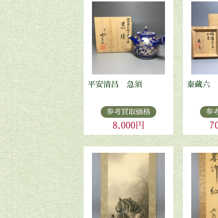
平安清昌 急須
秦蔵六 
参考買取価格
参
8,000円
7