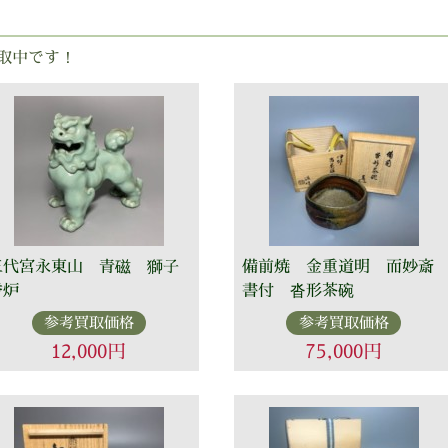
取中です！
三代宮永東山 青磁 獅子
備前焼 金重道明 而妙斎
香炉
書付 沓形茶碗
参考買取価格
参考買取価格
12,000円
75,000円