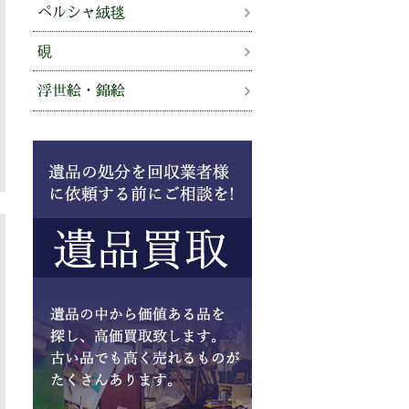
ペルシャ絨毯
硯
浮世絵・錦絵