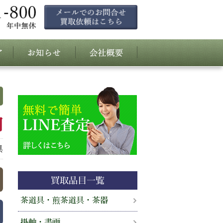
円
具
買取品目一覧
茶道具・煎茶道具・茶器
掛軸・書画