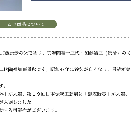
この商品について
った加藤康景の父であり、美濃陶祖十三代・加藤清三（景清）のぐ
二代陶祖加藤景秋です。昭和47年に養父が亡くなり、景清が美
す。
鉢」が入選、第１９回日本伝統工芸展に「鼠志野壺」が入選、
が入選しました。
動する可能性がございます。