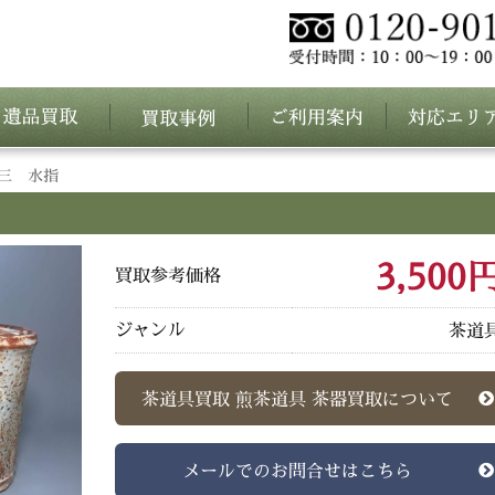
三 水指
3,500
買取参考価格
ジャンル
茶道
茶道具買取 煎茶道具 茶器買取について
メールでのお問合せはこちら