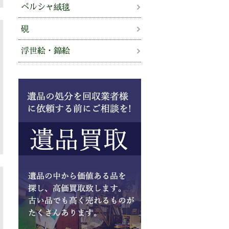
ペルシャ絨毯
硯
浮世絵・錦絵