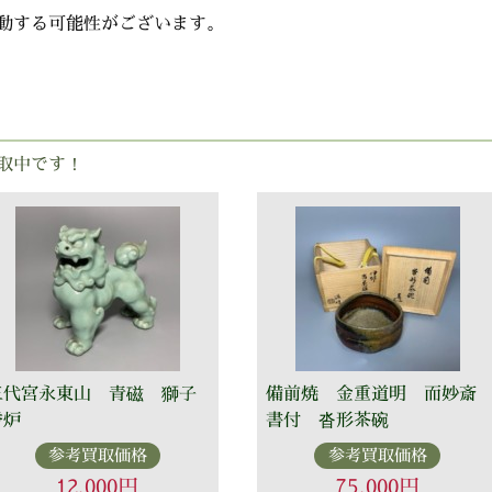
動する可能性がございます。
取中です！
三代宮永東山 青磁 獅子
備前焼 金重道明 而妙斎
香炉
書付 沓形茶碗
参考買取価格
参考買取価格
12,000円
75,000円