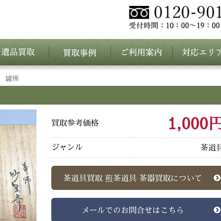
 罐座
1,000
買取参考価格
ジャンル
茶道
茶道具買取 煎茶道具 茶器買取について
メールでのお問合せはこちら