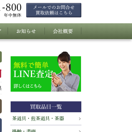
円
具
買取品目一覧
茶道具・煎茶道具・茶器
掛軸・書画