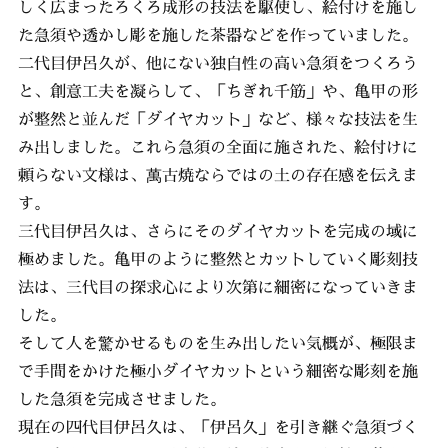
しく広まったろくろ成形の技法を駆使し、絵付けを施し
た急須や透かし彫を施した茶器などを作っていました。
二代目伊呂久が、他にない独自性の高い急須をつくろう
と、創意工夫を凝らして、「ちぎれ千筋」や、亀甲の形
が整然と並んだ「ダイヤカット」など、様々な技法を生
み出しました。これら急須の全面に施された、絵付けに
頼らない文様は、萬古焼ならではの土の存在感を伝えま
す。
三代目伊呂久は、さらにそのダイヤカットを完成の域に
極めました。亀甲のように整然とカットしていく彫刻技
法は、三代目の探求心により次第に細密になっていきま
した。
そして人を驚かせるものを生み出したい気概が、極限ま
で手間をかけた極小ダイヤカットという細密な彫刻を施
した急須を完成させました。
現在の四代目伊呂久は、「伊呂久」を引き継ぐ急須づく