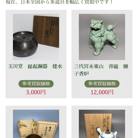
現在、日本全国から茶道具を幅広く買取中です！
玉川堂 鎚起銅器 建水
三代宮永東山 青磁 獅
子香炉
参考買取価格
参考買取価格
3,000円
12,000円