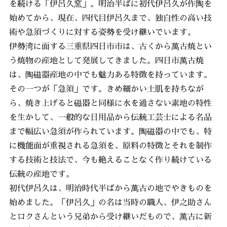
を続ける「伊呂久窯」。明治半ばに初代伊呂久が作陶を
始めてから、現在、四代目伊呂久まで、独自性の高い技
術や急須づくりに対する姿勢を受け継いでいます。
伊勢湾に面する三重県四日市市は、古くから萬古焼とい
う焼物の産地として発展してきました。四日市萬古焼
は、陶磁器産地の中でも魅力ある特徴を持っています。
その一つが「急須」です。きめ細かい土肌を持ちなが
ら、焼き上げると磁器と同様に水を通さない素地の特性
を生かして、一般的な日用品から伝統工芸士による名品
まで幅広い急須が作られています。陶磁器の中でも、特
に機能面が重視される急須を、原料の特徴とそれを制作
する技術と技法で、今も絶えることなく作り続けている
伝統の産地です。
初代伊呂久は、明治時代半ばから萬古の地でやきものを
始めました。「伊呂久」の名は当時の職人、伊之助さん
とロクさんという兄弟から受け継いだもので、萬古に新