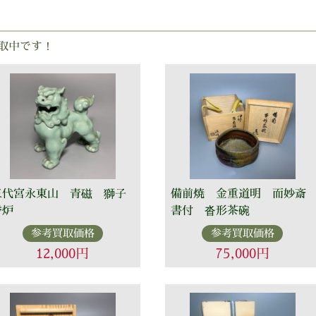
取中です！
三代宮永東山 青磁 獅子
備前焼 金重道明 而妙斎
香炉
書付 沓形茶碗
参考買取価格
参考買取価格
12,000円
75,000円