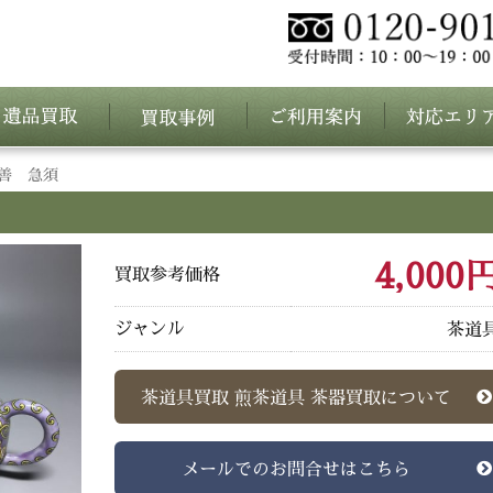
善 急須
4,000
買取参考価格
ジャンル
茶道
茶道具買取 煎茶道具 茶器買取について
メールでのお問合せはこちら