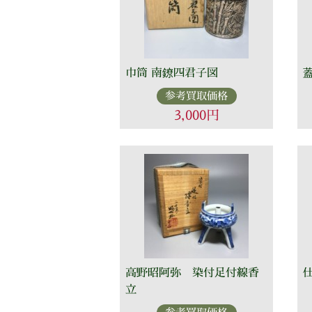
巾筒 南鐐四君子図
参考買取価格
3,000円
高野昭阿弥 染付足付線香
立