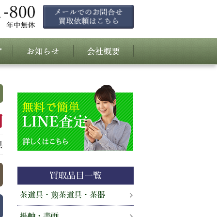
円
具
買取品目一覧
茶道具・煎茶道具・茶器
掛軸・書画