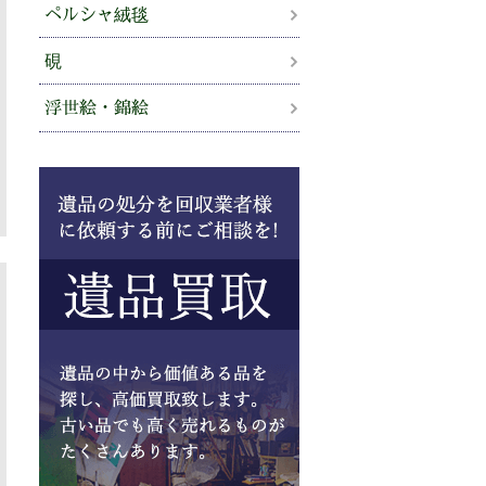
ペルシャ絨毯
硯
浮世絵・錦絵