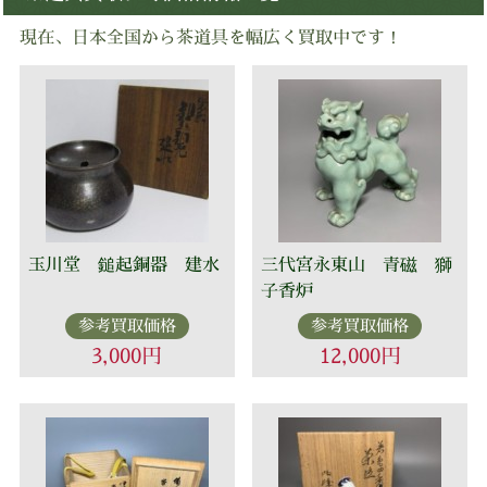
現在、日本全国から茶道具を幅広く買取中です！
玉川堂 鎚起銅器 建水
三代宮永東山 青磁 獅
子香炉
参考買取価格
参考買取価格
3,000円
12,000円