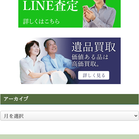
アーカイブ
ア
ー
カ
イ