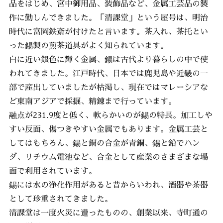
品をはじめ、宮中御用品、装飾品など、金属工芸品の製
作に勤しんできました。「清課堂」という屋号は、明治
時代に富岡鉄斎が付けたと言います。茶入れ、茶托とい
った錫製の煎茶道具がよく知られています。
白に近い銀色に輝く金属、錫は古代より暮らしの中で使
われてきました。江戸時代、日本では鹿児島や近畿の一
部で産出していましたが枯渇し、現在ではマレーシアな
ど東南アジアで採掘、精錬まで行っています。
融点が231.9度と低く、軟らかいのが錫の特長。加工しや
すい反面、傷つきやすい金属でもあります。金属工芸と
してはもちろん、錫と銅の合金が青銅、錫と鉛でハン
ダ、リチウム電池など、合金として産業のさまざまな場
面で利用されています。
錫には水の浄化作用があると昔からいわれ、酒器や茶器
として珍重されてきました。
清課堂は一度火災に遭ったものの、創業以来、寺町通の