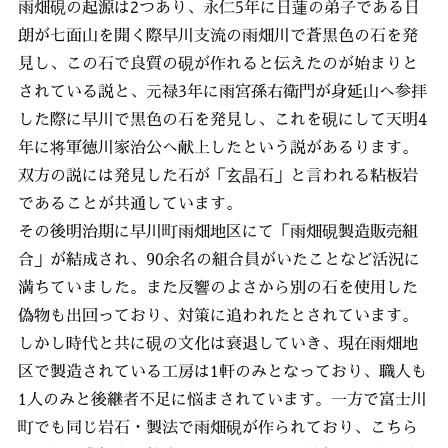
雨畑硯の起源は2つあり、永仁5年に日蓮の弟子である日
朗が七面山を開く際早川支流の雨畑川で蒼黒色の石を発
見し、この石で良質の硯が作れると伝えたのが始まりと
されている説と、元禄3年に雨宮孫右衛門が身延山へ参拝
した際に早川で黒色の石を発見し、これを硯にして天明4
年に将軍徳川家治公へ献上したという説があるります。
双方の説には発見した石が「玄晶石」と言われる粘板岩
であることが共通しています。
その後明治期に早川町雨畑地区にて「雨畑硯製造販売組
合」が結成され、90余名の組合員がいたことなど活況に
満ちていました。また反響のよさから別の石を使用した
偽物も出回っており、対策に追われたとされています。
しかし時代と共に硯の文化は衰退していき、現在雨畑地
区で製造されている工房は1軒のみとなっており、職人も
1人のみと後継者不足に悩まされています。一方で富士川
町でも同じ岩石・製法で雨畑硯が作られており、こちら