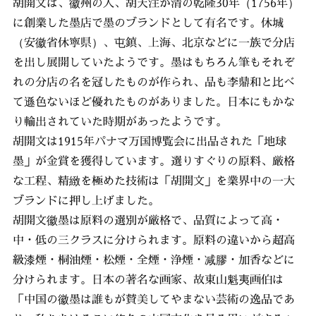
胡開文は、徽州の人、胡天注が清の乾隆30年（1756年）
に創業した墨店で墨のブランドとして有名です。休城
（安徽省休寧県）、屯鎮、上海、北京などに一族で分店
を出し展開していたようです。墨はもちろん筆もそれぞ
れの分店の名を冠したものが作られ、品も李鼎和と比べ
て遜色ないほど優れたものがありました。日本にもかな
り輸出されていた時期があったようです。
胡開文は1915年パナマ万国博覧会に出品された「地球
墨」が金賞を獲得しています。選りすぐりの原料、厳格
な工程、精緻を極めた技術は「胡開文」を業界中の一大
ブランドに押し上げました。
胡開文徽墨は原料の選別が厳格で、品質によって高・
中・低の三クラスに分けられます。原料の違いから超高
級漆煙・桐油煙・松煙・全煙・浄煙・减膠・加香などに
分けられます。日本の著名な画家、故東山魁夷画伯は
「中国の徽墨は誰もが賛美してやまない芸術の逸品であ