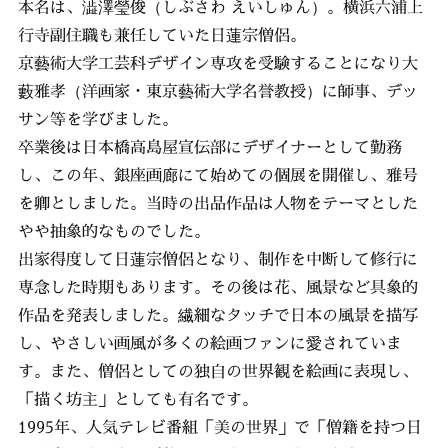
本名は、澁澤瑩俊（しぶさわ えいしゅん）。横浜六浦上
行寺副住職も兼任していた日蓮宗僧侶。
京藝術大学工芸科デザイン専攻を受験することになり大
藪雅孝（洋画家・東京藝術大学名誉教授）に師事、デッ
サン等を学びました。
卒業後は日本橋高島屋宣伝部にデザイナーとして勤務
し、この年、銀座画廊にて始めての個展を開催し、雅号
を卿としました。当時の出品作品は人物をテーマとした
やや抽象的なものでした。
出家得度して日蓮宗僧侶となり、制作を中断して修行に
専念した時期もあります。その後は花、風景など具象的
作品を発表しました。繊細なタッチで日本の風景を描写
し、やさしい画風が多くの絵画ファンに愛されていま
す。また、僧侶としての独自の世界観を絵画に表現し、
「描く坊主」としても有名です。
1995年、人気テレビ番組「美の世界」で「僧籍を持つ日