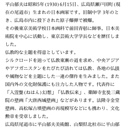
平山郁夫は昭和5年(1930)6月15日、広島県瀬戸田町(現
在の尾道市）生まれの日本画家です。旧制中学 3年のと
き、広島市内に投下された原子爆弾で被爆。
その後東京美術学校日本画科で前田青邨に師事。日本美
術院を中心に活動し、東京芸術大学学長などを歴任しま
した。
仏教的な主題を得意としています。
シルクロードを辿って仏教東漸の道を求め、中央アジア
やアフガニスタンをたびたび訪れては仏教、各地の仏蹟
や風物などを主題にした一連の傑作を生みました。また
国内外の文化財保護にも注力した人物です。代表作に
「入涅槃(ねはん)幻想」「仏教伝来」、薬師寺玄奘三蔵
院の壁画「大唐西域壁画」などがあります。法隆寺金堂
壁画、高松塚古墳壁画の再現模写などにも携わり、文化
勲章を受章しました。
広島県尾道市に平山郁夫美術館、山梨県北杜市に平山郁