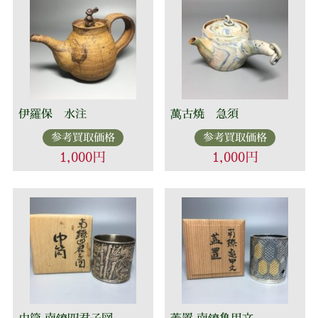
伊羅保 水注
萬古焼 急須
参考買取価格
参考買取価格
1,000円
1,000円
巾筒 南鐐四君子図
蓋置 南鐐亀甲文