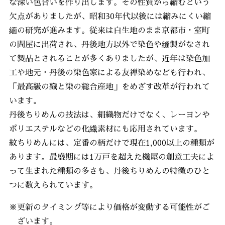
な深い色合いを作り出します。その性質から縮むという
欠点がありましたが、昭和30年代以後には縮みにくい縮
緬の研究が進みます。従来は白生地のまま京都市・室町
の問屋に出荷され、丹後地方以外で染色や縫製がなされ
て製品とされることが多くありましたが、近年は染色加
工や地元・丹後の染色家による友禅染めなども行われ、
「最高級の織と染の総合産地」をめざす改革が行われて
います。
丹後ちりめんの技法は、絹織物だけでなく、レーヨンや
ポリエステルなどの化繊素材にも応用されています。
紋ちりめんには、定番の柄だけで現在1,000以上の種類が
あります。最盛期には1万戸を超えた機屋の創意工夫によ
って生まれた種類の多さも、丹後ちりめんの特徴のひと
つに数えられています。
※更新のタイミング等により価格が変動する可能性がご
ざいます。