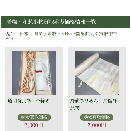
着物・和装小物買取参考価格情報一覧
現在、日本全国から着物・和装小物を幅広く買取中で
す！
道明新兵衛 帯締め
丹後ちりめん 長襦袢
反物
参考買取価格
参考買取価格
3,000円
2,000円