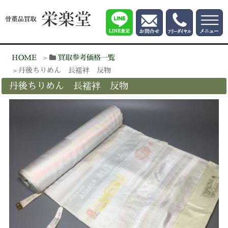
HOME
買取参考価格一覧
丹後ちりめん 長襦袢 反物
丹後ちりめん 長襦袢 反物