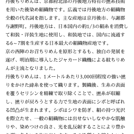
丹後ちりめんは、京都府北部の丹後地方特有の撚糸技術
を用いた後染め絹織物です。広義では丹後地方の絹織物
全般の代名詞を指します。主な産地は京丹後市、与謝郡
与謝野町。丹後地方は、日本国内の約1/3の絹糸を消費し
て和装・洋装生地に使用し、和装地では、国内に流通す
る6～7割を生産する日本最大の絹織物産地です。
京の西陣のお召ちりめんを原形とするも、独自の発展を
遂げ、明治期に導入したジャカード織機による紋ちりめ
んが主流となりました。
丹後ちりめんは、1メートルあたり3,000回程度の強い撚
りをかけた緯糸を使って織ります。製織後、生糸の表面
を覆うセリシンを精練で取り除くことで、撚糸が収縮
し、撚りが戻ろうとする力で生地の表面にシボと呼ばれ
る凹凸が生まれます。シボはシワを防ぎ、絹の持つ光沢
を際立たせ、一般の絹織物には出せないしなやかな肌触
りや、染めつけの良さ、光を乱反射することにより豊か