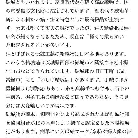
結城ともいわれます。奈良時代から続く高級織物で、国
の重要無形文化財に指定されています。近現代の技術革
新による細かい縞・絣を特色とした最高級品が主流で
す。元来は堅くて丈夫な織物でしたが、絣の精緻化に伴
い糸が細くなってきたため、現在は「軽くて柔らかい」
と形容されることが多いです。
紬と呼ばれる伝統工芸の絹織物は日本各地にあります。
このうち結城紬は茨城県西部の結城市と隣接する栃木県
小山市などで作られています。結城郡の旧石下町（現・
常総市）にも「いしげ結城紬」があります。手織のほか
機械織り(力職機)もあり、糸も真綿手つむぎ糸、石下の
手紡糸、撚糸工場の強撚糸など様々であるため、その見
分けは大変難しいのが現状です。
結城紬の織本、卸商11社により結成された本場結城紬卸
商協同組合が15の基準により製作と認定をした本場結城
紬があります。簡単にいえば結マーク/糸紡ぐ婦人像の証