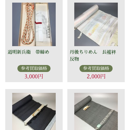
道明新兵衛 帯締め
丹後ちりめん 長襦袢
反物
参考買取価格
参考買取価格
3,000円
2,000円