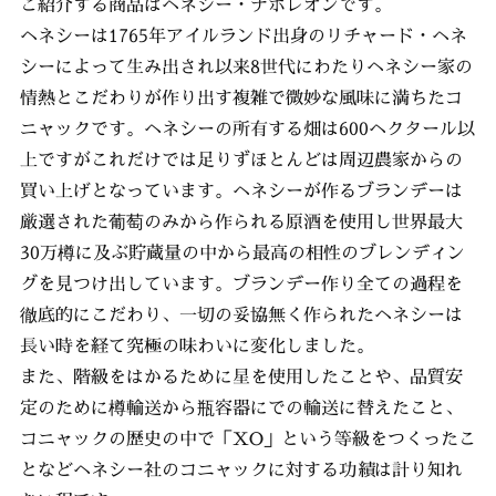
ご紹介する商品はヘネシー・ナポレオンです。
ヘネシーは1765年アイルランド出身のリチャード・ヘネ
シーによって生み出され以来8世代にわたりヘネシー家の
情熱とこだわりが作り出す複雑で微妙な風味に満ちたコ
ニャックです。ヘネシーの所有する畑は600ヘクタール以
上ですがこれだけでは足りずほとんどは周辺農家からの
買い上げとなっています。ヘネシーが作るブランデーは
厳選された葡萄のみから作られる原酒を使用し世界最大
30万樽に及ぶ貯蔵量の中から最高の相性のブレンディン
グを見つけ出しています。ブランデー作り全ての過程を
徹底的にこだわり、一切の妥協無く作られたヘネシーは
長い時を経て究極の味わいに変化しました。
また、階級をはかるために星を使用したことや、品質安
定のために樽輸送から瓶容器にでの輸送に替えたこと、
コニャックの歴史の中で「XO」という等級をつくったこ
となどヘネシー社のコニャックに対する功績は計り知れ