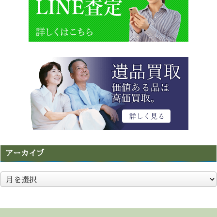
アーカイブ
ア
ー
カ
イ