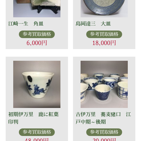
江崎一生 角皿
島岡達三 大皿
参考買取価格
参考買取価格
6,000円
18,000円
初期伊万里 鹿に紅葉
古伊万里 蕎麦猪口 江
印判
戸中期～後期
参考買取価格
参考買取価格
48,000円
20,000円