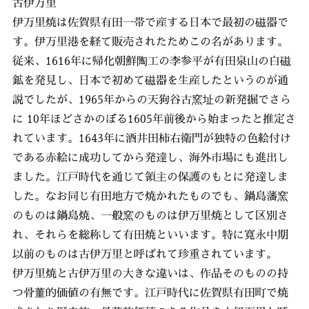
古伊万里
伊万里焼は佐賀県有田一帯で産する日本で最初の磁器で
す。伊万里港を経て販売されたためこの名があります。
従来、1616年に帰化朝鮮陶工の李参平が有田泉山の白磁
鉱を発見し、日本で初めて磁器を生産したというのが通
説でしたが、1965年からの天狗谷古窯址の新発掘でさら
に 10年ほどさかのぼる1605年前後から始まったと推定さ
れています。1643年に酒井田柿右衛門が独特の色絵付け
である赤絵に成功してから発達し、海外市場にも進出し
ました。江戸時代を通じて領主の保護のもとに発達しま
した。なお同じ有田地方で焼かれたものでも、鍋島藩窯
のものは鍋島焼、一般窯のものは伊万里焼として区別さ
れ、それらを総称して有田焼といいます。特に寛永中期
以前のものは古伊万里と呼ばれて珍重されています。
伊万里焼と古伊万里の大きな違いは、作品そのものの持
つ骨董的価値の有無です。江戸時代に佐賀県有田町で焼