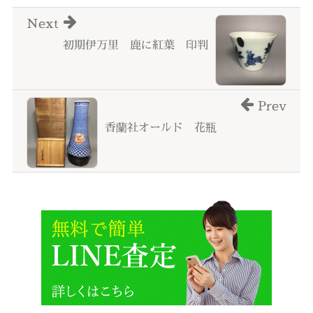
Next
初期伊万里 鹿に紅葉 印判
Prev
香蘭社オールド 花瓶