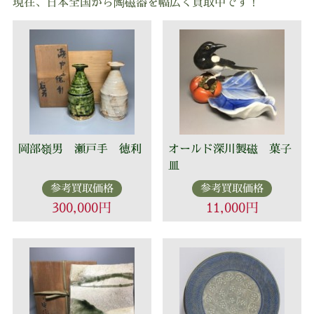
現在、日本全国から陶磁器を幅広く買取中です！
岡部嶺男 瀬戸手 徳利
オールド深川製磁 菓子
皿
参考買取価格
参考買取価格
300,000円
11,000円