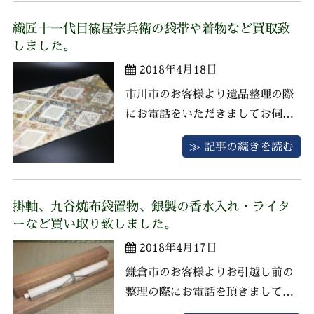
のティーセット、贈答品などがご
織匠十一代目篠屋宗兵衛の袋帯や着物など買取致
ざいました。 額装に経年の小傷は
しました。
ありましたが、作品には目立った
2018年4月18日
傷みはございませんでした。大事
に飾られ ...
市川市のお客様より遺品整理の際
にお電話をいただきましてお伺い
させていただきました。 着物は訪
≫ 記事の続きを読む
問着、留袖、小紋など十点、帯は
篠屋宗兵衛謹製の袋帯、となみ帯
など六点がございました。立派な
掛軸、九谷焼布袋置物、銀製の香水入れ・ライタ
総桐の箪笥に納められており、保
ーなど買い取り致しました。
管状態は良く大切にされてきたお
2018年4月17日
着物でした。一点ずつ査定をさせ
ていただ ...
鎌倉市のお客様よりお引越し前の
整理の際にお電話を頂きましてお
伺いさせていただきました。 お品