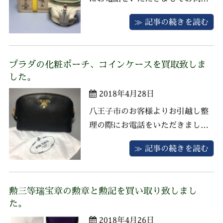
させていただきました。 お品物は
≫ 記事の続きを読む
茶道具一式、掛軸、リヤドロのフ
ィギュリン、ロイヤルドルトンの
カップ＆ソーサーなどございまし
プラダの化粧ポーチ、コインケースを買取致しま
た。 茶道具は加藤芳右衛門織部蓋
した。
置、小峠丹山(葛芳)造香合他、茶
2018年4月28日
碗、水指、建水、仕込、風呂先屏
風な ...
八王子市のお客様よりお引越し整
理の際にお電話をいただきまして
お伺いさせていただきました。 お
≫ 記事の続きを読む
品物はプラダの化粧ポーチにコイ
ンケースや小物入れなど査定させ
ていただきました。贈られたお品
勲三等瑞宝章の勲章と勲記を買い取り致しまし
物とのことで未使用で状態が良い
た。
ことと付属品もございましたので
2018年4月26日
高額査定となりました。 お問合せ