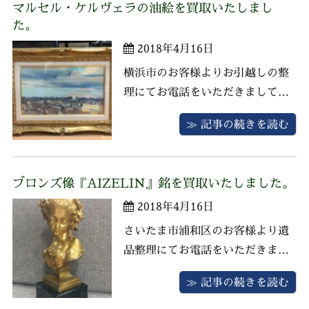
マルセル・ケルヴェラの油絵を買取いたしまし
た。栄楽堂では珊瑚製品の強化買
た。
取を行なっておりますのでお客様
2018年4月16日
にご満足いただける価格にて買い
取りさせ ...
横浜市のお客様よりお引越しの整
理にてお電話をいただきましてお
伺いさせていただきました。 マル
≫ 記事の続きを読む
セル・ケルヴェラの油彩画、バカ
ラの花瓶、洋食器、贈答品などが
ございました。 フランスのブルタ
ブロンズ像『AIZELIN』銘を買取いたしました。
ーニュ生まれのマルセル・ケルヴ
2018年4月16日
ェラはフリエス賞、フォネン賞な
どを受賞し、繊細な風景画家とし
さいたま市浦和区のお客様より遺
て注目 ...
品整理にてお電話をいただきまし
てお伺いさせていただきました。
≫ 記事の続きを読む
お品物はブロンズ像『AIZELIN』
銘や帖佐美行の彫金額、輪島塗の