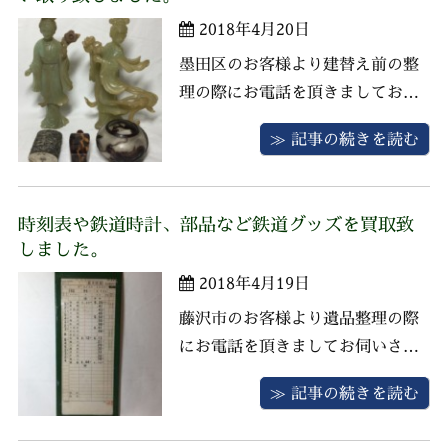
ていただきました。勲章は特に買
2018年4月20日
取りを強化しているお品物ですの
でお客様 ...
墨田区のお客様より建替え前の整
理の際にお電話を頂きましてお伺
いさせていただきました。 ご親戚
≫ 記事の続きを読む
が収集された中国のお品物を一点
ずつ査定させていただきました。
近年造られたお品が多くありまし
時刻表や鉄道時計、部品など鉄道グッズを買取致
たが、乾隆ガラスや鼻煙壺など現
しました。
在人気が高まってきておりますの
2018年4月19日
で精一杯の査定をさせていただ
き、お客様 ...
藤沢市のお客様より遺品整理の際
にお電話を頂きましてお伺いさせ
ていただきました。 仙台ー福島間
≫ 記事の続きを読む
の時刻表や仙台鉄道局の刻印の入
った鉄道時計、実際に使用されて