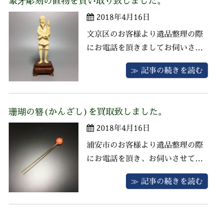
象牙彫刻の置物を買い取り致しました。
ーブル、ステンドグラスのライ
2018年4月16日
ト、リチャードジノリのティーセ
ットなどがございました。 ペルシ
文京区のお客様より遺品整理の際
ャ絨毯はシ ...
にお電話を頂きましてお伺いさせ
ていただきました。 お品物は象牙
≫ 記事の続きを読む
彫刻の置物、安藤七宝の花瓶、碁
盤・碁石がございました。 栄楽堂
では象牙製品の買取強化中ですの
珊瑚の簪(かんざし)を買取致しました。
でお客様にご満足いただける価格
2018年4月16日
にてお譲りいただきました。お問
合せ頂きまして誠にありがとうご
浦安市のお客様より遺品整理の際
ざいま ...
にお電話を頂き、お伺いさせてい
ただきました。 お品物は珊瑚の簪
≫ 記事の続きを読む
(かんざし)、翡翠の帯留、帯締な
どの和装小物やお着物の訪問着、
小紋、紬、帯などがございまし