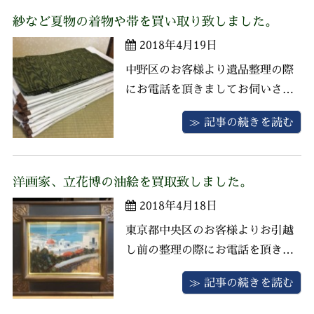
いたブレーキハンドルなど鉄道グ
紗など夏物の着物や帯を買い取り致しました。
ッズを一点ずつ査定させていただ
2018年4月19日
きました。 当時鉄道局に勤務され
ていた方のご遺品でどれも希少な
中野区のお客様より遺品整理の際
お品物 ...
にお電話を頂きましてお伺いさせ
ていただきました。 画像にあるワ
≫ 記事の続きを読む
イン色の紗、綺麗な鮫小紋、付け
下げのお着物や、袋帯など一点ず
つ査定をさせていただきました。
洋画家、立花博の油絵を買取致しました。
紗は夏物のお着物のひとつであ
2018年4月18日
り、似たもので絽があります。ど
ちらも二本の経糸を捩りながら緯
東京都中央区のお客様よりお引越
糸と織り ...
し前の整理の際にお電話を頂きま
してお伺いさせていただきまし
≫ 記事の続きを読む
た。 お品物は洋画家、立花博の油
彩画『ミコノス風景』、深川製磁