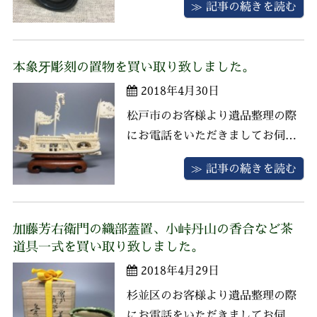
≫ 記事の続きを読む
Nikonのデジタル一眼レフカメラ
D80、レンズ、三脚等付属品がご
ざいました。 Nikonはカメラ本
本象牙彫刻の置物を買い取り致しました。
体、レンズ共に買取強化しており
2018年4月30日
ますので精一杯の査定をさせてい
ただき、お客様にご満足いただけ
松戸市のお客様より遺品整理の際
...
にお電話をいただきましてお伺い
させていただきました。 お品物は
≫ 記事の続きを読む
本象牙の置物、Nikonのカメラ、
SEIKOの腕時計などがございまし
た。 象牙の置物はやや小ぶりでし
加藤芳右衛門の織部蓋置、小峠丹山の香合など茶
たが買取強化しているお品物です
道具一式を買い取り致しました。
ので精一杯の査定をさせていただ
2018年4月29日
き、お客様にご満足いただける ...
杉並区のお客様より遺品整理の際
にお電話をいただきましてお伺い