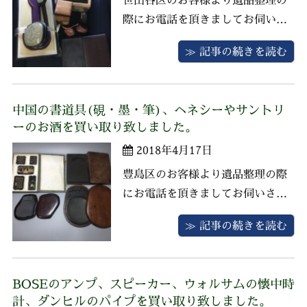
際にお電話を頂きましてお伺いさ
せていただきました。 おじいさま
≫ 記事の続きを読む
が昔から集められていた中国のお
品を一点ずつ査定させていただき
ました。古い物から最近つくられ
中国の書道具(硯・墨・筆)、ヘネシーやサントリ
た物までございましたが、近年中
ーのお酒を買い取り致しました。
国骨董の人気が高く、注目されて
2018年4月17日
おりますので精一杯の査定をさせ
ていただ ...
豊島区のお客様より遺品整理の際
にお電話を頂きましてお伺いさせ
ていただきました。 お品物は中国
≫ 記事の続きを読む
の硯、墨、筆、ヘネシーのブラン
デー、サントリーのウィスキーな
どがございました。書道具は近年
BOSEのアンプ、スピーカー、ウォルサムの懐中時
つくられたお品物でしたが、栄楽
計、ダンヒルのパイプを買い取り致しました。