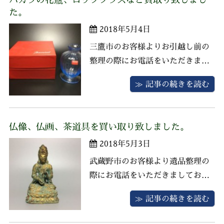
くありませんでしたが、サンスイ
た。
は買取強化中のメーカーとなりま
2018年5月4日
すので高値での査定となりまし
た。仕舞 ...
三鷹市のお客様よりお引越し前の
整理の際にお電話をいただきまし
てお伺いさせていただきました。
≫ 記事の続きを読む
お品物はバカラの花瓶、ロックグ
ラス、古酒、贈答品がございまし
た。 バカラは買取強化ブランドと
仏像、仏画、茶道具を買い取り致しました。
なりますので精一杯の査定をさせ
2018年5月3日
ていただきました。贈答品の中か
らウェッジウッド、ノリタケのテ
武蔵野市のお客様より遺品整理の
ィーポ ...
際にお電話をいただきましてお伺
いさせていただきました。 お品物
≫ 記事の続きを読む
は仏像、仏画、茶道具、贈答品が
ございました。 一点ずつ査定をさ