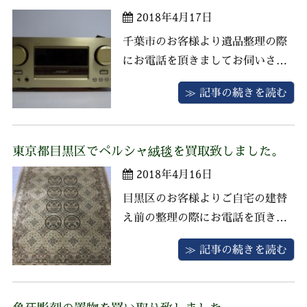
堂では書道具の買取に力を入れて
2018年4月17日
おりますのでお客様にご満足いた
だける価 ...
千葉市のお客様より遺品整理の際
にお電話を頂きましてお伺いさせ
ていただきました。 お品物は
≫ 記事の続きを読む
BOSEのアンプ、スピーカー、ウ
ォルサムの懐中時計、ダンヒルの
パイプ(喫煙具)などがございまし
東京都目黒区でペルシャ絨毯を買取致しました。
た。 アンプとスピーカーはお父様
2018年4月16日
が大事にお使いになられていたた
め状態は良くお客様にご満足いた
目黒区のお客様よりご自宅の建替
だける ...
え前の整理の際にお電話を頂きま
してお伺いさせていただきまし
≫ 記事の続きを読む
た。 お品物はペルシャ絨毯、北海
道民芸家具のライティング、イギ
リスアンティークのオーク材のテ