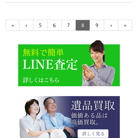
卓上膳・銘々皿・茶托、掛軸、贈
答品などがございました。輪島塗
«
‹
5
6
はほぼ未使用で反りなどもなく大
7
8
9
›
»
変素晴らしいお品物でした。ブロ
ン ...