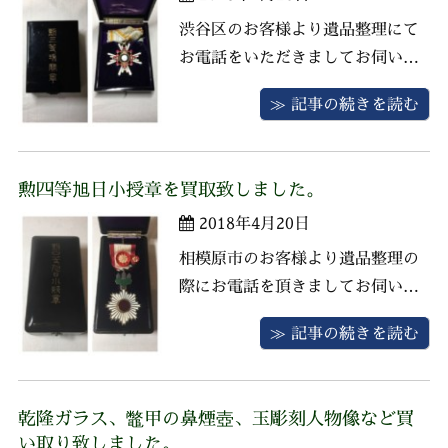
頂きま ...
渋谷区のお客様より遺品整理にて
お電話をいただきましてお伺いさ
せていただきました。 お品物は勲
≫ 記事の続きを読む
三等瑞宝章の勲章と勲記でお父様
が授与されたものでした。現在で
は瑞宝中綬章といわれ栄楽堂では
勲四等旭日小授章を買取致しました。
強化買取中の勲章と勲記でしたの
2018年4月20日
でお客様にご満足いただける価格
にて買い取りさせていただきまし
相模原市のお客様より遺品整理の
た。希少 ...
際にお電話を頂きましてお伺いさ
せていただきました。 おじいさま
≫ 記事の続きを読む
のご遺品である勲章、万年筆、置
時計、懐中時計など一点ずつ査定
させていただきました。どれも希
乾隆ガラス、鼈甲の鼻煙壺、玉彫刻人物像など買
少なお品物で精一杯の査定をさせ
い取り致しました。