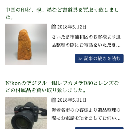
せていただきました。特に買取り
中国の印材、硯、墨など書道具を買取り致しまし
を強化している仏像・仏画、茶道
た。
具は精一杯の査定をさせていただ
2018年5月2日
きお客様にご満足いただける価格
にてお ...
さいたま市浦和区のお客様より遺
品整理の際にお電話をいただきま
してお伺いさせていただきまし
≫ 記事の続きを読む
た。 お品物は中国の書道具一式、
掛軸、贈答品がございました。 書
道具は印材、端渓硯、竹材彫筆
Nikonのデジタル一眼レフカメラD80とレンズな
筒、文明堂の筆、墨などがあり、
どの付属品を買い取り致しました。
一点ずつ査定させていただき、お
2018年5月1日
客様にご満足いただける価格にて
お譲りいた ...
海老名市のお客様より遺品整理の
際にお電話を頂きましてお伺いさ
せていただきました。 お品物は