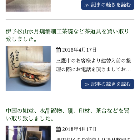
≫ 記事の続きを読む
物は掛軸、九谷焼の布袋様、銀製
の香水入れ・ライター、贈答品な
どがございました。 掛軸は残念な
伊予松山水月焼蟹細工茶碗など茶道具を買い取り
がら著名な作家さんのものはござ
致しました。
いませんでしたが、九谷焼の布袋
2018年4月17日
様は高さ50センチ近くある珍しい
サイ ...
三鷹市のお客様より建替え前の整
理の際にお電話を頂きましてお伺
いさせていただきました。 おばあ
≫ 記事の続きを読む
さまがお茶をやられていたようで
かなりの数の茶道具が並べられて
おりました。蒔絵茶箱仕込揃、水
中国の如意、水晶置物、硯、印材、茶合などを買
月焼茶碗、鉄瓶、茶入れ、水指、
い取り致しました。
建水、香炉、茶釜、蓋置など一点
2018年4月17日
ずつ査定をさせていただきまし
た。画像の ...
世田谷区のお客様より遺品整理の