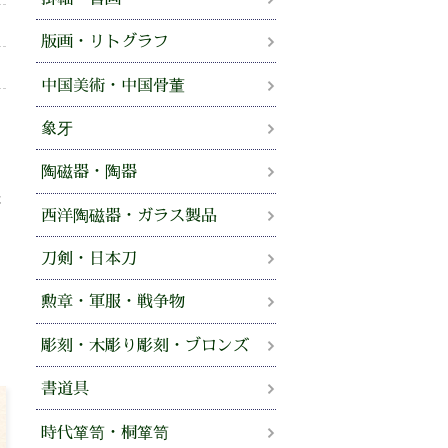
版画・リトグラフ
中国美術・中国骨董
、
象牙
せ
陶磁器・陶器
法
西洋陶磁器・ガラス製品
。
刀剣・日本刀
勲章・軍服・戦争物
彫刻・木彫り彫刻・ブロンズ
書道具
時代箪笥・桐箪笥