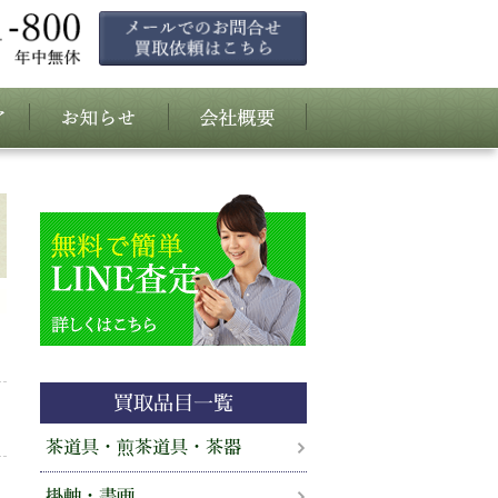
買取品目一覧
茶道具・煎茶道具・茶器
掛軸・書画