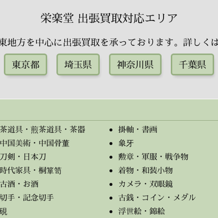
栄楽堂 出張買取対応エリア
東地方を中心に出張買取を承っております。詳しく
東京都
埼玉県
神奈川県
千葉県
茶道具・煎茶道具・茶器
掛軸・書画
中国美術・中国骨董
象牙
刀剣・日本刀
勲章・軍服・戦争物
時代家具・桐箪笥
着物・和装小物
古酒・お酒
カメラ・双眼鏡
切手・記念切手
古銭・コイン・メダル
硯
浮世絵・錦絵