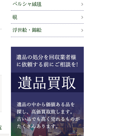
ペルシャ絨毯
硯
浮世絵・錦絵
覧