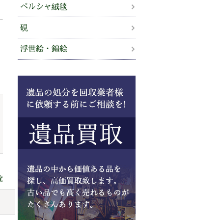
ペルシャ絨毯
硯
浮世絵・錦絵
覧