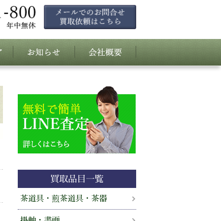
買取品目一覧
茶道具・煎茶道具・茶器
掛軸・書画