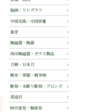
版画・リトグラフ
中国美術・中国骨董
、
象牙
せ
陶磁器・陶器
法
西洋陶磁器・ガラス製品
。
刀剣・日本刀
勲章・軍服・戦争物
彫刻・木彫り彫刻・ブロンズ
書道具
時代箪笥・桐箪笥