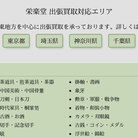
栄楽堂 出張買取対応エリア
東地方を中心に出張買取を承っております。詳しく
東京都
埼玉県
神奈川県
千葉県
茶道具・煎茶道具・茶器
掛軸・書画
中国美術・中国骨董
象牙
刀剣・日本刀
勲章・軍服・戦争物
時代家具・桐箪笥
着物・和装小物
古酒・お酒
カメラ・双眼鏡
切手・記念切手
古銭・コイン・メダル
硯
浮世絵・錦絵