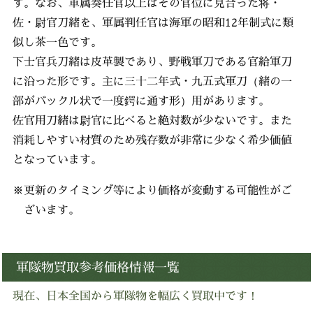
す。なお、軍属奏任官以上はその官位に見合った将・
佐・尉官刀緒を、軍属判任官は海軍の昭和12年制式に類
似し茶一色です。
下士官兵刀緒は皮革製であり、野戦軍刀である官給軍刀
に沿った形です。主に三十二年式・九五式軍刀（緒の一
部がバックル状で一度鍔に通す形）用があります。
佐官用刀緒は尉官に比べると絶対数が少ないです。また
消耗しやすい材質のため残存数が非常に少なく希少価値
となっています。
※更新のタイミング等により価格が変動する可能性がご
ざいます。
軍隊物買取参考価格情報一覧
現在、日本全国から軍隊物を幅広く買取中です！