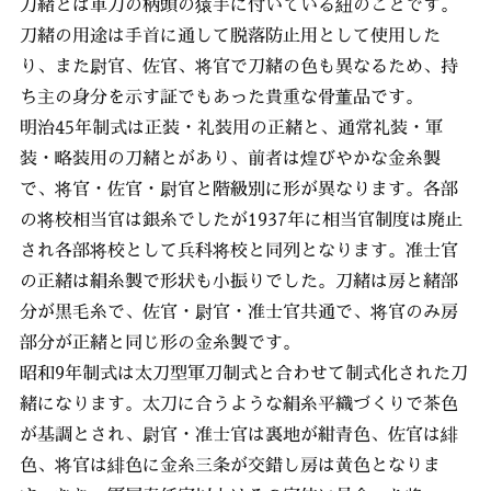
刀緒とは軍刀の柄頭の猿手に付いている紐のことです。
刀緒の用途は手首に通して脱落防止用として使用した
り、また尉官、佐官、将官で刀緒の色も異なるため、持
ち主の身分を示す証でもあった貴重な骨董品です。
明治45年制式は正装・礼装用の正緒と、通常礼装・軍
装・略装用の刀緒とがあり、前者は煌びやかな金糸製
で、将官・佐官・尉官と階級別に形が異なります。各部
の将校相当官は銀糸でしたが1937年に相当官制度は廃止
され各部将校として兵科将校と同列となります。准士官
の正緒は絹糸製で形状も小振りでした。刀緒は房と緒部
分が黒毛糸で、佐官・尉官・准士官共通で、将官のみ房
部分が正緒と同じ形の金糸製です。
昭和9年制式は太刀型軍刀制式と合わせて制式化された刀
緒になります。太刀に合うような絹糸平織づくりで茶色
が基調とされ、尉官・准士官は裏地が紺青色、佐官は緋
色、将官は緋色に金糸三条が交錯し房は黄色となりま