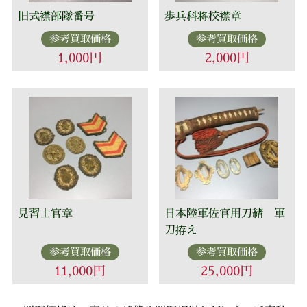
旧式襟部隊番号
歩兵科将校襟章
参考買取価格
参考買取価格
1,000円
2,000円
見習士官章
日本陸軍佐官用刀緒 軍
刀拵え
参考買取価格
参考買取価格
11,000円
25,000円