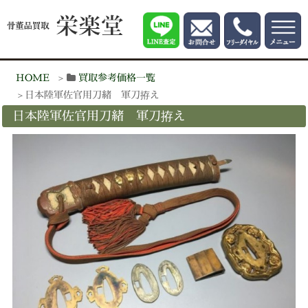
HOME
買取参考価格一覧
日本陸軍佐官用刀緒 軍刀拵え
日本陸軍佐官用刀緒 軍刀拵え