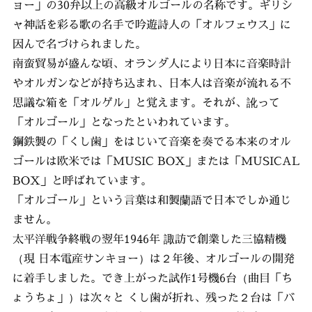
ョー」の30弁以上の高級オルゴールの名称です。ギリシ
ャ神話を彩る歌の名手で吟遊詩人の「オルフェウス」に
因んで名づけられました。
南蛮貿易が盛んな頃、オランダ人により日本に音楽時計
やオルガンなどが持ち込まれ、日本人は音楽が流れる不
思議な箱を「オルゲル」と覚えます。それが、訛って
「オルゴール」となったといわれています。
鋼鉄製の「くし歯」をはじいて音楽を奏でる本来のオル
ゴールは欧米では「MUSIC BOX」または「MUSICAL
BOX」と呼ばれています。
「オルゴール」という言葉は和製蘭語で日本でしか通じ
ません。
太平洋戦争終戦の翌年1946年 諏訪で創業した三協精機
（現 日本電産サンキョー）は２年後、オルゴールの開発
に着手しました。でき上がった試作1号機6台（曲目「ち
ょうちょ」）は次々と くし歯が折れ、残った２台は「バ