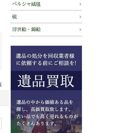
ペルシャ絨毯
硯
浮世絵・錦絵
覧