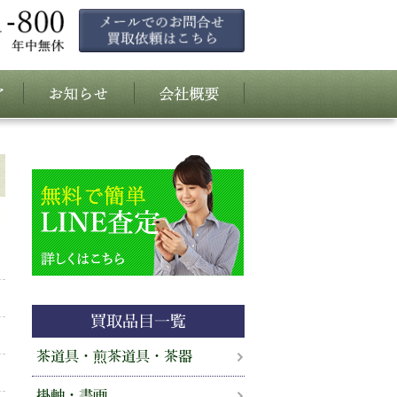
買取品目一覧
茶道具・煎茶道具・茶器
掛軸・書画