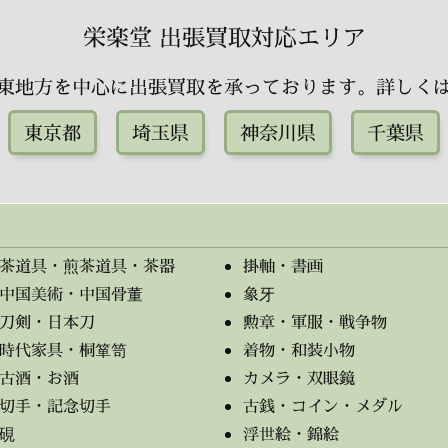
栄楽堂 出張買取対応エリア
東地方を中心に出張買取を承っております。詳しく
東京都
埼玉県
神奈川県
千葉県
茶道具・煎茶道具・茶器
掛軸・書画
中国美術・中国骨董
象牙
刀剣・日本刀
勲章・軍服・戦争物
時代家具・桐箪笥
着物・和装小物
古酒・お酒
カメラ・双眼鏡
切手・記念切手
古銭・コイン・メダル
硯
浮世絵・錦絵