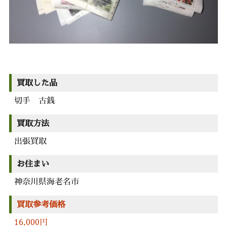
買取した品
切手 古銭
買取方法
出張買取
お住まい
神奈川県海老名市
買取参考価格
16,000円