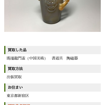
買取した品
瑪瑙龍門盃（中国美術） 書道具 陶磁器
買取方法
出張買取
お住まい
東京都新宿区