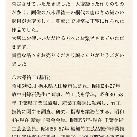
査定させていただきました。大変凝った作りのもの
が多く、画像の八木澤祐三の網代の棗はきめ細かい
網目が大変美しく、細部まで非常に丁寧に作られた
作品でした。
大切にお使いいただける方へとお繋ぎさせていただ
きます。
貴重な品々をお売りくださり誠にありがとうござい
ました。
八木澤祐三(基石)
昭和5年2月 栃木県大田原市生まれ。昭和24-27年
故中田錦石先生に師事、竹工芸を学ぶ。昭和30-58
年 千葉県工業試験場、産業工芸課に勤務し、竹工
技術に関する調査、研究、指導を業務とする。昭和
48-現在 新綜工芸会会員。昭和55年-現在 千葉美術
工芸会会員。昭和55-57年 編組竹工芸品製作作業技