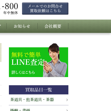
買取品目一覧
茶道具・煎茶道具・茶器
掛軸・書画