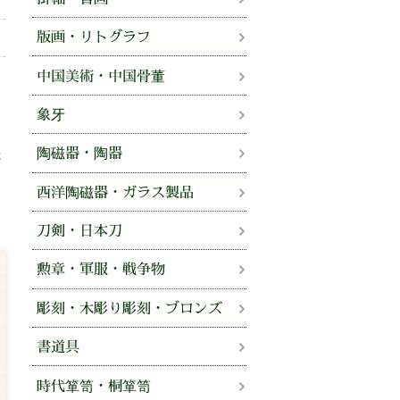
版画・リトグラフ
中国美術・中国骨董
、
せ
象牙
陶磁器・陶器
法
。
西洋陶磁器・ガラス製品
刀剣・日本刀
勲章・軍服・戦争物
彫刻・木彫り彫刻・ブロンズ
書道具
時代箪笥・桐箪笥