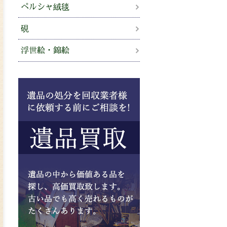
ペルシャ絨毯
硯
浮世絵・錦絵