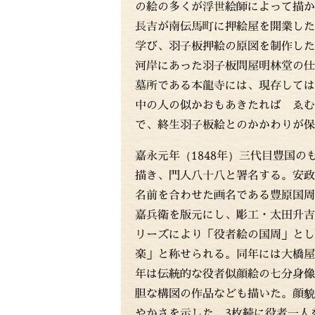
の絵の多くが浮世絵師によって描か
長吉が南伝馬町に押絵屋を開業した
学び、羽子板押絵の原図を制作した
河岸にあった羽子板問屋明林堂の仕
墓所である本龍寺には、現存しては
中の人の似かおもあきたれば ゑむ
で、終生羽子板絵とのかかわりが保
嘉永元年（1848年）三代目豊国の
描き、門人八十八と署名する。安政
名前を合わせた画名である豊原国周
嘉兵衛を版元にし、彫工・太田升吉
リーズにより「役者絵の国周」とし
楽」と称せられる。同年には大橋屋
年は伝統的な役者似顔絵の七分身像
胆な構図の作品なども描いた。顔貌
やかさを示した。3枚続に役者一人