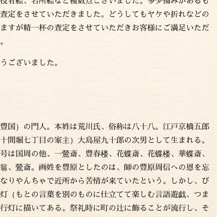
役者絵、名所絵など複数点ございました。多少傷みがあるも
査定をさせていただきました。どうしてもヤケや折れなどの
ますが精一杯の査定をさせていただきお客様にご満足いただ
。
うございました。
豊国）の門人。本姓は荒川氏、俗称は八十八。江戸京橋五郎
十間堀七丁目の家主）大島屋九十郎の次男として生まれる。
号は国周の他、一鶯斎、豊春楼、花蝶斎、花蝶楼、華蝶斎、
翁、鶯斎。画姓を豊原としたのは、師の豊原周信への恩を忘
なりやんちゃで近所から苦情が来ていたという。しかし、び
灯（もとの言葉を別のものに仕立てて楽しむ言語遊戯、つま
行灯に描いてある。祭礼時に町の辻に飾ることが流行し、そ