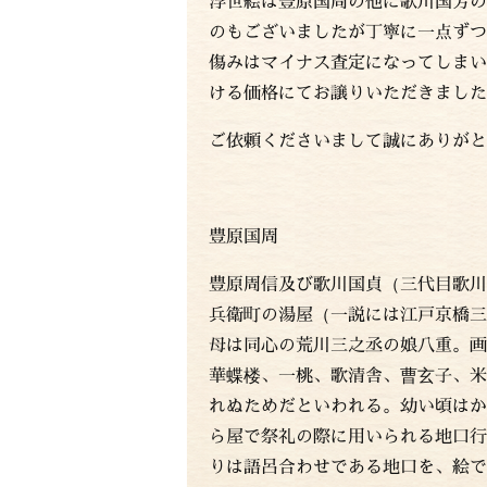
浮世絵は豊原国周の他に歌川国芳の
のもございましたが丁寧に一点ずつ
傷みはマイナス査定になってしまい
ける価格にてお譲りいただきました
ご依頼くださいまして誠にありがと
豊原国周
豊原周信及び歌川国貞（三代目歌川
兵衛町の湯屋（一説には江戸京橋三
母は同心の荒川三之丞の娘八重。画
華蝶楼、一桃、歌清舎、曹玄子、米
れぬためだといわれる。幼い頃はか
ら屋で祭礼の際に用いられる地口行
りは語呂合わせである地口を、絵で