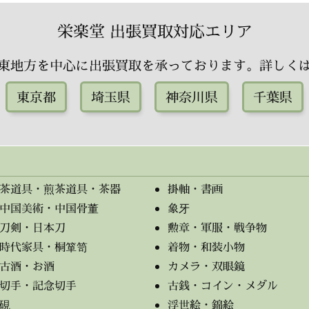
栄楽堂 出張買取対応エリア
東地方を中心に出張買取を承っております。詳しく
東京都
埼玉県
神奈川県
千葉県
茶道具・煎茶道具・茶器
掛軸・書画
中国美術・中国骨董
象牙
刀剣・日本刀
勲章・軍服・戦争物
時代家具・桐箪笥
着物・和装小物
古酒・お酒
カメラ・双眼鏡
切手・記念切手
古銭・コイン・メダル
硯
浮世絵・錦絵