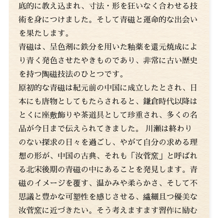
底的に教え込まれ、寸法・形を狂いなく合わせる技
術を身につけました。そして青磁と運命的な出会い
を果たします。
青磁は、呈色剤に鉄分を用いた釉薬を還元焼成によ
り青く発色させたやきものであり、非常に古い歴史
を持つ陶磁技法のひとつです。
原初的な青磁は紀元前の中国に成立したとされ、日
本にも唐物としてもたらされると、鎌倉時代以降は
とくに座敷飾りや茶道具として珍重され、多くの名
品が今日まで伝えられてきました。 川瀬は終わり
のない探求の日々を過ごし、やがて自分の求める理
想の形が、中国の古典、それも「汝菅窯」と呼ばれ
る北宋後期の青磁の中にあることを発見します。青
磁のイメージを覆す、温かみや柔らかさ、そして不
思議と豊かな可塑性を感じさせる、繊細且つ優美な
汝菅窯に近づきたい。そう考えますます習作に励む