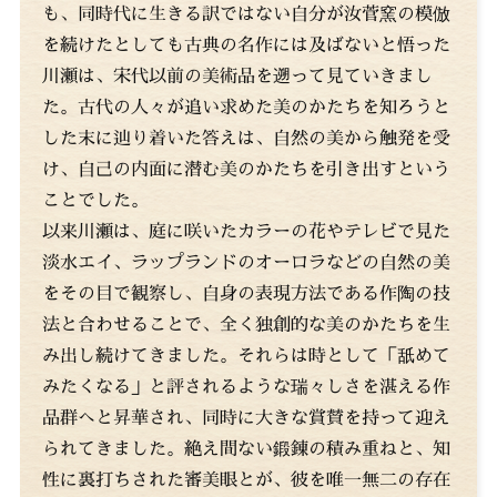
も、同時代に生きる訳ではない自分が汝菅窯の模倣
を続けたとしても古典の名作には及ばないと悟った
川瀬は、宋代以前の美術品を遡って見ていきまし
た。古代の人々が追い求めた美のかたちを知ろうと
した末に辿り着いた答えは、自然の美から触発を受
け、自己の内面に潜む美のかたちを引き出すという
ことでした。
以来川瀬は、庭に咲いたカラーの花やテレビで見た
淡水エイ、ラップランドのオーロラなどの自然の美
をその目で観察し、自身の表現方法である作陶の技
法と合わせることで、全く独創的な美のかたちを生
み出し続けてきました。それらは時として「舐めて
みたくなる」と評されるような瑞々しさを湛える作
品群へと昇華され、同時に大きな賞賛を持って迎え
られてきました。絶え間ない鍛錬の積み重ねと、知
性に裏打ちされた審美眼とが、彼を唯一無二の存在