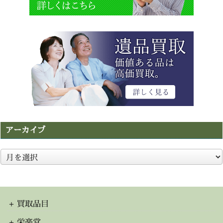
アーカイブ
ア
ー
カ
イ
ブ
買取品目
栄楽堂