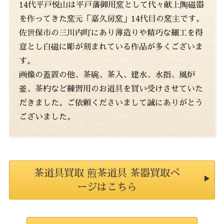
14代平戸悦山は平戸藩御用窯として代々献上陶磁器
を作ってきた窯元「嘉久房窯」14代目の窯主です。
佐世保市の三川内町にあり薄造りや精巧な細工を得
意とし白磁に彫が刻まれている作品が多くございま
す。
画像の蓋置の他、茶碗、茶入、建水、水指、風炉
釜、茶杓など練習用のお道具を買い受けさせていた
だきました。ご依頼くださいまして誠にありがとう
ございました。
茶道具買取 煎茶道具 茶器買取ペ
ージはこちら