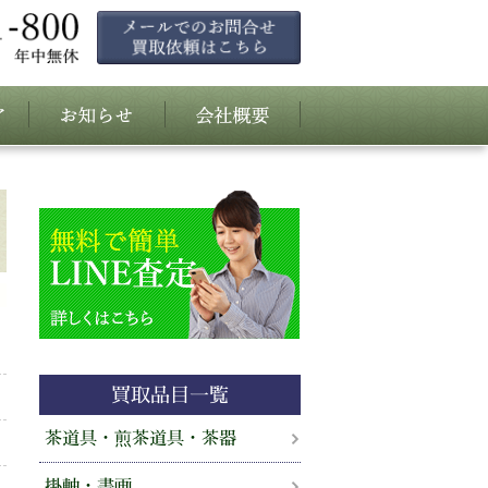
買取品目一覧
茶道具・煎茶道具・茶器
掛軸・書画