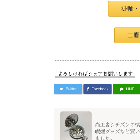
掛軸・
三鷹
よろしければシェアお願いします
Twitter
Facebook
LINE
尚工舎シチズンの懐
喫煙グッズなど買い
ました。