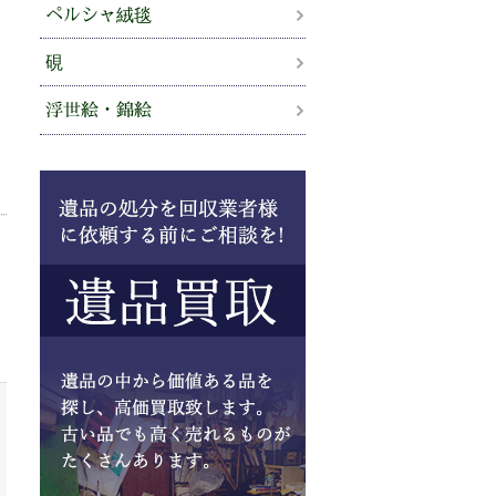
ペルシャ絨毯
硯
浮世絵・錦絵