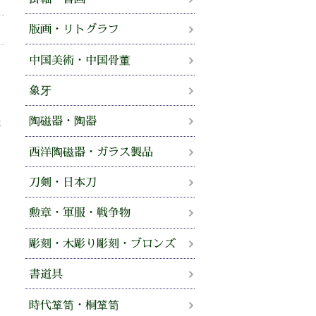
版画・リトグラフ
中国美術・中国骨董
、
せ
象牙
陶磁器・陶器
法
。
西洋陶磁器・ガラス製品
刀剣・日本刀
勲章・軍服・戦争物
彫刻・木彫り彫刻・ブロンズ
書道具
時代箪笥・桐箪笥