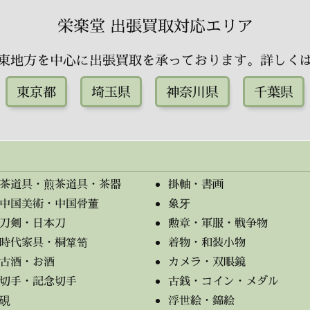
栄楽堂 出張買取対応エリア
東地方を中心に出張買取を承っております。詳しく
東京都
埼玉県
神奈川県
千葉県
茶道具・煎茶道具・茶器
掛軸・書画
中国美術・中国骨董
象牙
刀剣・日本刀
勲章・軍服・戦争物
時代家具・桐箪笥
着物・和装小物
古酒・お酒
カメラ・双眼鏡
切手・記念切手
古銭・コイン・メダル
硯
浮世絵・錦絵