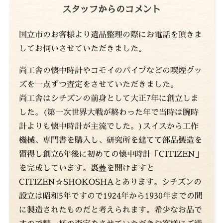
スタッフからのコメント
国立市のお客様より遺品整理の際にお電話を頂きま
してお伺いさせていただきました。
尚工舎の懐中時計やコモイのパイプなどの喫煙グッ
ズを一点ずつ査定をさせていただきました。
尚工舎はシチズンの前身として大正7年に創立しま
した。(第一次世界大戦が終わった年で当時は腕時
計よりも懐中時計が主流でした。)スイスから工作
機械、専門書を購入し、研究所を建てて部品製造を
習得し創立6年後に初めての懐中時計「CITIZEN」
を完成しています。裏蓋を開けますと
CITIZEN☆SHOKOSHAとあります。シチズンの
設立は昭和5年ですので1924年から1930年までの間
に製造されたものだと考えられます。希少なお品で