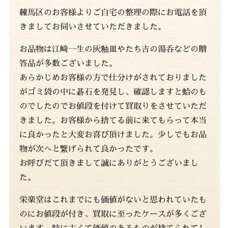
練馬区のお客様よりご自宅の整理の際にお電話を頂
きましてお伺いさせていただきました。
お品物は江崎一生の灰釉皿やたち吉の湯呑などの贈
答品が多数ございました。
あらかじめお客様の方で仕分けがされておりました
がゴミ袋の中に碁石を発見し、確認しますと蛤のも
のでしたのでお値段を付けて買取りをさせていただ
きました。お客様から捨てる前に来てもらって本当
に良かったと大変お喜び頂けました。少しでもお品
物が次へと繋げられて良かったです。
お呼びだて頂きまして誠にありがとうございまし
た。
栄楽堂はこれまでにも価値がないと思われていたも
のにお値段が付き、買取に至ったケースが多くござ
います。特に古くて価値のあるものが捨てられてし