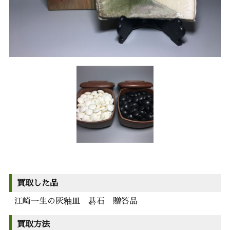
買取した品
江崎一生の灰釉皿 碁石 贈答品
買取方法