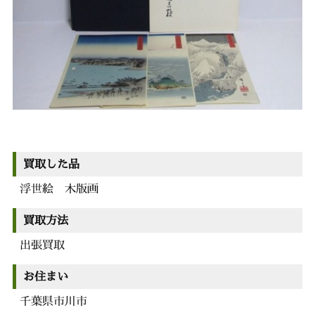
買取した品
浮世絵 木版画
買取方法
出張買取
お住まい
千葉県市川市