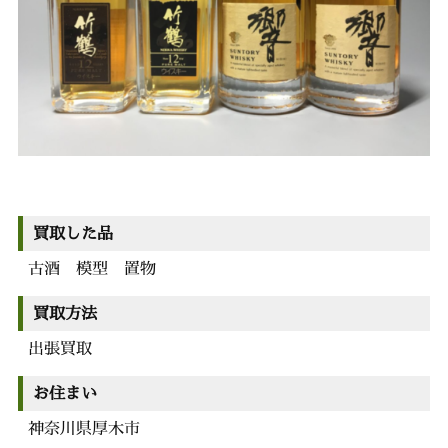
買取した品
古酒 模型 置物
買取方法
出張買取
お住まい
神奈川県厚木市