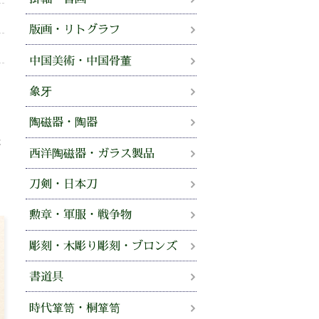
版画・リトグラフ
中国美術・中国骨董
、
象牙
せ
陶磁器・陶器
法
西洋陶磁器・ガラス製品
。
刀剣・日本刀
勲章・軍服・戦争物
彫刻・木彫り彫刻・ブロンズ
書道具
時代箪笥・桐箪笥