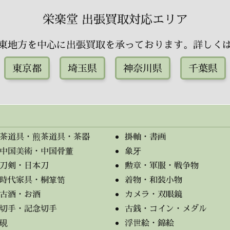
栄楽堂 出張買取対応エリア
東地方を中心に出張買取を承っております。詳しく
東京都
埼玉県
神奈川県
千葉県
茶道具・煎茶道具・茶器
掛軸・書画
中国美術・中国骨董
象牙
刀剣・日本刀
勲章・軍服・戦争物
時代家具・桐箪笥
着物・和装小物
古酒・お酒
カメラ・双眼鏡
切手・記念切手
古銭・コイン・メダル
硯
浮世絵・錦絵