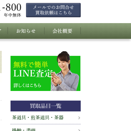
買取品目一覧
茶道具・煎茶道具・茶器
掛軸・書画