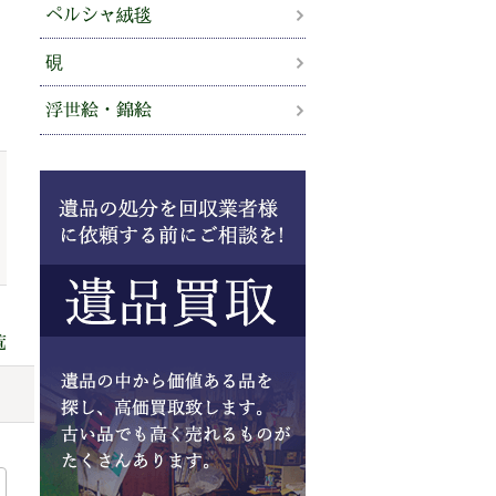
ペルシャ絨毯
硯
浮世絵・錦絵
覧